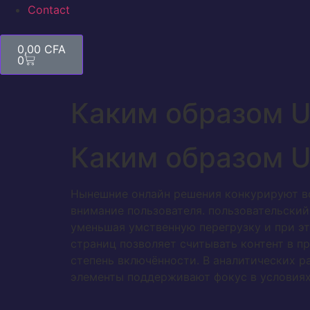
Contact
0,00
CFA
0
Каким образом U
Каким образом U
Нынешние онлайн решения конкурируют во
внимание пользователя. пользовательский
уменьшая умственную перегрузку и при 
страниц позволяет считывать контент в п
степень включённости. В аналитических 
элементы поддерживают фокус в условиях