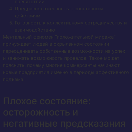
препятствий
Предрасположенность к спонтанным
действиям
Готовность к коллективному сотрудничеству и
взаимодействию
Ментальный феномен “положительной миража”
принуждает людей в окрыленном состоянии
переоценивать собственные возможности на успех
и занижать возможность провалов. Такое может
пояснить, почему многие коммерсанты начинают
новые предприятия именно в периоды аффективного
подъема.
Плохое состояние:
осторожность и
негативные предсказания