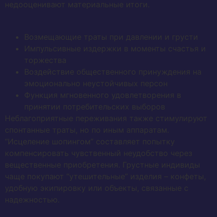
недооценивают материальные итоги.
Возмещающие траты при давлении и грусти
Импульсивные издержки в моменты счастья и
торжества
Воздействие общественного принуждения на
эмоционально неустойчивых персон
Функция мгновенного удовлетворения в
принятии потребительских выборов
Неблагоприятные переживания также стимулируют
спонтанные траты, но по иным аппаратам.
“Исцеление шопингом” составляет попытку
компенсировать чувственный неудобство через
вещественные приобретения. Грустные индивиды
чаще покупают “утешительные” изделия – конфеты,
удобную экипировку или объекты, связанные с
надежностью.