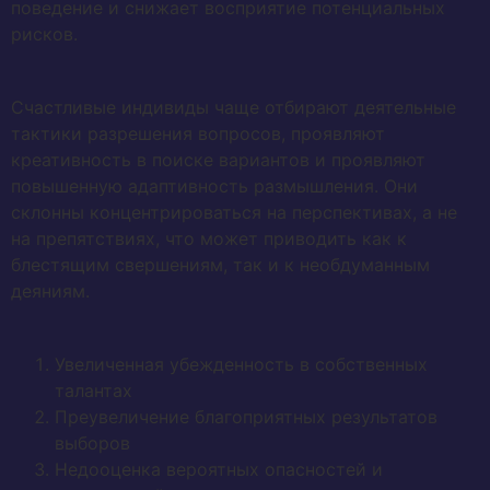
поведение и снижает восприятие потенциальных
рисков.
Счастливые индивиды чаще отбирают деятельные
тактики разрешения вопросов, проявляют
креативность в поиске вариантов и проявляют
повышенную адаптивность размышления. Они
склонны концентрироваться на перспективах, а не
на препятствиях, что может приводить как к
блестящим свершениям, так и к необдуманным
деяниям.
Увеличенная убежденность в собственных
талантах
Преувеличение благоприятных результатов
выборов
Недооценка вероятных опасностей и