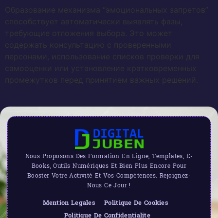
Образование механизма “эмоциональных запретов”
способствует автоматически выявлять фазы,
требующие отложения выбора. Это может
содержать консультацию с проверенными
персонами, использование списков проверки для
самооценки или установление кратковременных
промежутков перед принятием важных решений.
Nous Proposons Des Formation En Ligne, Templates, E-
Books, Outils Numériques Et Bien Plus Encore Pour
Booster Votre Activité Et Vos Compétences. Rejoignez-
Nous Ce Jour !
Mention Legales
Politique De Cookies
Politique De Confidentialite