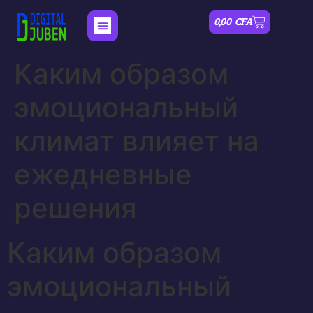
0,00
CFA
Nos Formations
Mon compte
Каким образом
эмоциональный
климат влияет на
ежедневные
решения
Каким образом
эмоциональный