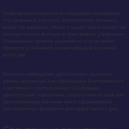
Нейрофизиологические исследования показывают,
что начальный кортизол, биологически активное
вещество давления, money x существенно влияет на
познавательные функции и чувственную управление.
Повышенный уровень давления по утром может
привести к снижению уровня решений в течение
всего дня.
Реальные наблюдения удостоверяют важность
ранних церемоний для образования благоприятного
чувственного расположения. Созерцание,
двигательные упражнения, симпатичная музыка или
вдохновляющее изучение могут сформировать
благоприятную фундамент для эффективного дня.