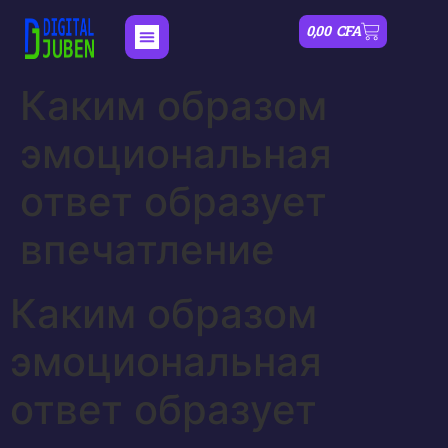
0,00
CFA
Каким образом
эмоциональная
ответ образует
впечатление
Каким образом
эмоциональная
ответ образует