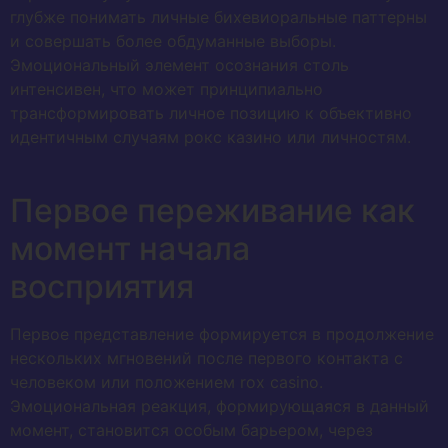
глубже понимать личные бихевиоральные паттерны
и совершать более обдуманные выборы.
Эмоциональный элемент осознания столь
интенсивен, что может принципиально
трансформировать личное позицию к объективно
идентичным случаям рокс казино или личностям.
Первое переживание как
момент начала
восприятия
Первое представление формируется в продолжение
нескольких мгновений после первого контакта с
человеком или положением rox casino.
Эмоциональная реакция, формирующаяся в данный
момент, становится особым барьером, через