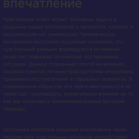
впечатление
Чувственная ответ играет основную задачу в
создании наших восприятий о личностях, случаях и
окружающем нас универсуме. Человеческое
восприятие построено подобным способом, что
чувственный реакция формируется мгновенно,
зачастую опережая логический исследование
ситуации. Данное старинный способ выживания,
каковой помогал личным прародителям оперативно
принимать постановления в серьезных моментах. В
современном обществе эта черта ментальности не
перестает производить значительное влияние на то,
как мы осознаем и запоминаем разные бытовые
периоды.
Осознание способов создания впечатлений через
перспективу чувственных откликов способствует