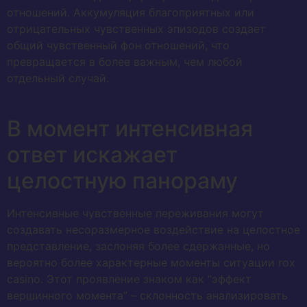
отношений. Аккумуляция благоприятных или
отрицательных чувственных эпизодов создает
общий чувственный фон отношений, что
превращается в более важным, чем любой
отдельный случай.
В момент интенсивная
ответ искажает
целостную панораму
Интенсивные чувственные переживания могут
создавать несоразмерное воздействие на целостное
представление, заслоняя более сдержанные, но
вероятно более характерные моменты ситуации rox
casino. Этот проявление знаком как “эффект
вершинного момента” – склонность анализировать