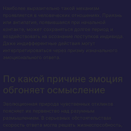
Наиболее выразительно такой механизм
проявляется в человеческих отношениях. Приязнь
или антипатия, появившаяся при начальной
контакте, может сохраняться долгое период и
воздействовать на осознание поступков индивида.
Даже индифферентные действия могут
интерпретироваться через призму изначального
эмоционального ответа.
По какой причине эмоция
обгоняет осмысление
Эволюционная природа чувственных откликов
поясняет их первенство над разумным
размышлением. В серьезных обстоятельствах
скорость ответа могла решать жизнеспособность,