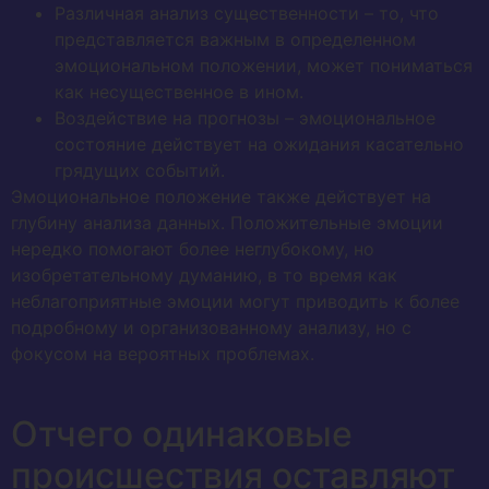
Различная анализ существенности – то, что
представляется важным в определенном
эмоциональном положении, может пониматься
как несущественное в ином.
Воздействие на прогнозы – эмоциональное
состояние действует на ожидания касательно
грядущих событий.
Эмоциональное положение также действует на
глубину анализа данных. Положительные эмоции
нередко помогают более неглубокому, но
изобретательному думанию, в то время как
неблагоприятные эмоции могут приводить к более
подробному и организованному анализу, но с
фокусом на вероятных проблемах.
Отчего одинаковые
происшествия оставляют