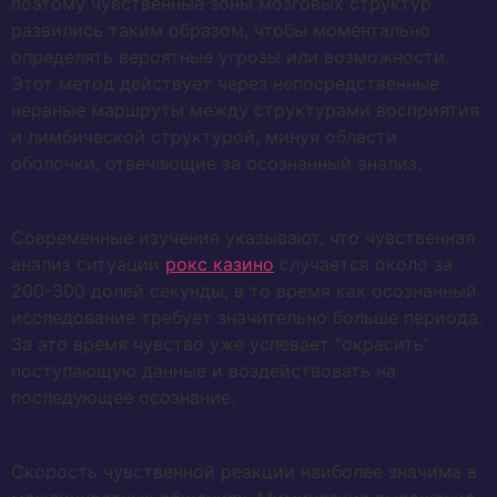
поэтому чувственные зоны мозговых структур
развились таким образом, чтобы моментально
определять вероятные угрозы или возможности.
Этот метод действует через непосредственные
нервные маршруты между структурами восприятия
и лимбической структурой, минуя области
оболочки, отвечающие за осознанный анализ.
Современные изучения указывают, что чувственная
анализ ситуации
рокс казино
случается около за
200-300 долей секунды, в то время как осознанный
исследование требует значительно больше периода.
За это время чувство уже успевает “окрасить”
поступающую данные и воздействовать на
последующее осознание.
Скорость чувственной реакции наиболее значима в