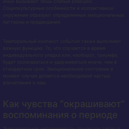
иных вызывают лишь слабый реакцию.
Социокультурные особенности и коллективное
окружение образуют определенные эмоциональные
паттерны и предвидения.
Темпоральный контекст события также выполняет
важную функцию. То, что случается в время
индивидуального упадка или, наоборот, триумфа,
будет осознаваться и удерживаться иначе, чем в
стандартное срок. Эмоциональное состояние в
момент случая делается необходимой частью
впечатления о нем.
Как чувства “окрашивают”
воспоминания о периоде
Эмоциональная наполненность случая rox casino в