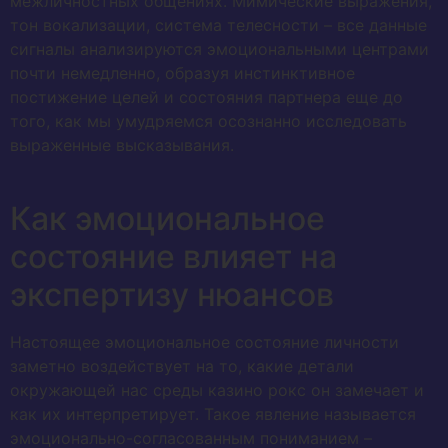
межличностных общениях. Мимические выражения,
тон вокализации, система телесности – все данные
сигналы анализируются эмоциональными центрами
почти немедленно, образуя инстинктивное
постижение целей и состояния партнера еще до
того, как мы умудряемся осознанно исследовать
выраженные высказывания.
Как эмоциональное
состояние влияет на
экспертизу нюансов
Настоящее эмоциональное состояние личности
заметно воздействует на то, какие детали
окружающей нас среды казино рокс он замечает и
как их интерпретирует. Такое явление называется
эмоционально-согласованным пониманием –