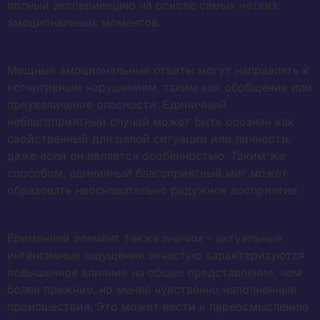
полный экспериенцию на основе самых четких
эмоциональных моментов.
Мощные эмоциональные ответы могут направлять к
когнитивным нарушениям, таким как обобщение или
преувеличение опасности. Единичный
неблагоприятный случай может быть осознан как
свойственный для целой ситуации или личности,
даже если он является особенностью. Таким же
способом, единичный благоприятный миг может
образовать неосновательно радужное восприятие.
Временной элемент также значим – актуальные
интенсивные ощущения зачастую характеризуются
повышенное влияние на общее представление, чем
более прежние, но менее чувственно наполненные
происшествия. Это может вести к переосмыслению