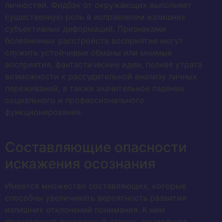
личностей. Фидбэк от окружающих выполняет
существенную роль в исправлении излишних
субъективных деформаций. Признаками
болезненных расстройств восприятия могут
служить устойчивые обманы или мнимые
восприятия, фантастические идеи, полная утрата
возможности к рассудительной анализу личных
переживаний, а также значительное падение
социального и профессионального
функционирования.
Составляющие опасности
искажения осознания
Имеется множество составляющих, которые
способны увеличивать вероятность развития
излишних отклонений понимания. К ним
принадлежат постоянный стресс, социальная