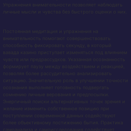
Упражнения внимательности позволяет наблюдать
личные мысли и чувства без быстрого оценки о них.
Постоянная медитация и упражнения на
внимательность помогают совершенствовать
способность фиксировать секунду, в который
вавада казино приступает изменяться под влиянием
чувств или предрассудков. Указанная осознанность
формирует паузу между воздействием и реакцией,
позволяя более рассудительно анализировать
ситуацию. Значительную роль в улучшении точности
осознания выполняет готовность подвергать
сомнению личные верования и предпосылки.
Энергичный поиски альтернативных точек зрения и
желание изменить собственное позицию при
поступлении современной данных содействуют
более объективному постижению бытия. Практика
самоанализа и самоисследования содействует