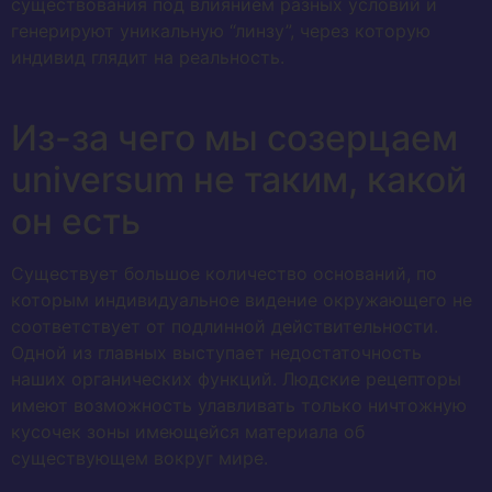
существования под влиянием разных условий и
генерируют уникальную “линзу”, через которую
индивид глядит на реальность.
Из-за чего мы созерцаем
universum не таким, какой
он есть
Существует большое количество оснований, по
которым индивидуальное видение окружающего не
соответствует от подлинной действительности.
Одной из главных выступает недостаточность
наших органических функций. Людские рецепторы
имеют возможность улавливать только ничтожную
кусочек зоны имеющейся материала об
существующем вокруг мире.