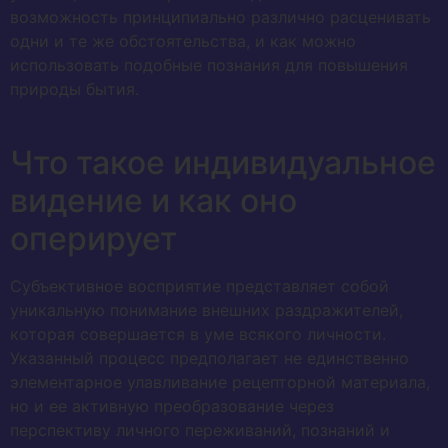
возможность принципиально различно расценивать
одни и те же обстоятельства, и как можно
использовать подобные познания для повышения
природы бытия.
Что такое индивидуальное
видение и как оно
оперирует
Субъективное восприятие представляет собой
уникальную понимание внешних раздражителей,
которая совершается в уме всякого личности.
Указанный процесс предполагает не единственно
элементарное улавливание рецепторной материала,
но и ее активную преобразование через
перспективу личного переживаний, познаний и