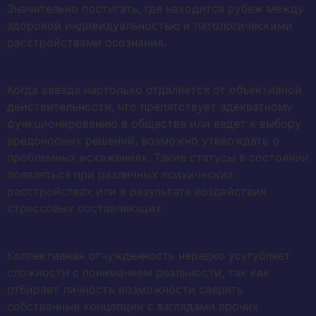
Значительно постигать, где находится рубеж между
здоровой индивидуальностью и патологическими
расстройствами осознания.
Когда вавада настолько отдаляется от объективной
действительности, что препятствует адекватному
функционированию в обществе или ведет к выбору
вредоносных решений, возможно утверждать о
проблемных искажениях. Такие статусы в состоянии
появляться при различных психических
расстройствах или в результате воздействия
стрессовых составляющих.
Коллективная отчужденность нередко усугубляет
сложности с пониманием реальности, так как
отбирает личность возможности сверять
собственные концепции с взглядами прочих