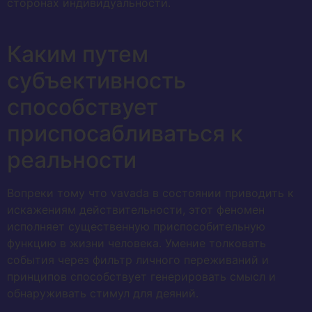
сторонах индивидуальности.
Каким путем
субъективность
способствует
приспосабливаться к
реальности
Вопреки тому что vavada в состоянии приводить к
искажениям действительности, этот феномен
исполняет существенную приспособительную
функцию в жизни человека. Умение толковать
события через фильтр личного переживаний и
принципов способствует генерировать смысл и
обнаруживать стимул для деяний.