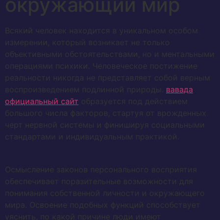
окружающий мир
Всякий человек находится в уникальном особом
измерении, который возникает не только
объективными обстоятельствами, но и ментальными
операциями психики. Человеческое постижение
реальности никогда не представляет собой верным
воспроизведением подлинной природы.
вавада
официальный сайт
образуется под действием
большого числа факторов, стартуя от врожденных
черт нервной системы и финишируя социальными
стандартами и индивидуальным практикой.
Осмысление законов персонального восприятия
обеспечивает поразительные возможности для
понимания собственной личности и окружающего
мира. Освоение подобных функций способствует
уяснить, по какой причине люди имеют