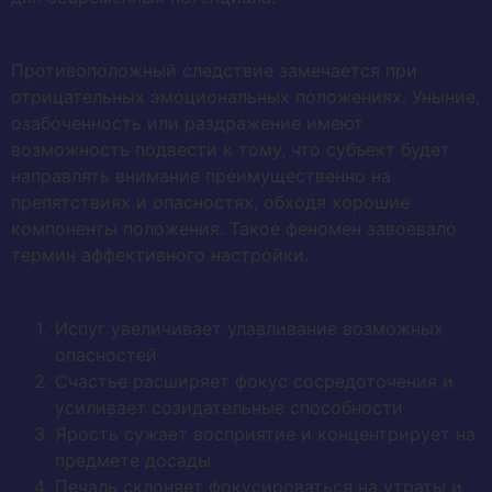
Противоположный следствие замечается при
отрицательных эмоциональных положениях. Уныние,
озабоченность или раздражение имеют
возможность подвести к тому, что субъект будет
направлять внимание преимущественно на
препятствиях и опасностях, обходя хорошие
компоненты положения. Такое феномен завоевало
термин аффективного настройки.
Испуг увеличивает улавливание возможных
опасностей
Счастье расширяет фокус сосредоточения и
усиливает созидательные способности
Ярость сужает восприятие и концентрирует на
предмете досады
Печаль склоняет фокусироваться на утраты и