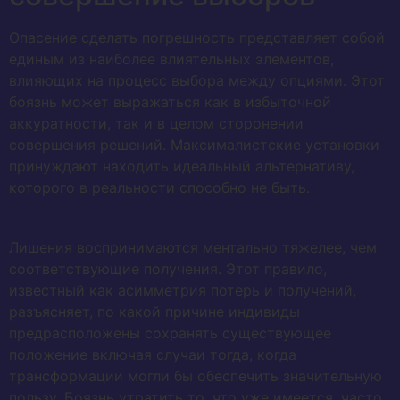
Опасение сделать погрешность представляет собой
единым из наиболее влиятельных элементов,
влияющих на процесс выбора между опциями. Этот
боязнь может выражаться как в избыточной
аккуратности, так и в целом сторонении
совершения решений. Максималистские установки
принуждают находить идеальный альтернативу,
которого в реальности способно не быть.
Лишения воспринимаются ментально тяжелее, чем
соответствующие получения. Этот правило,
известный как асимметрия потерь и получений,
разъясняет, по какой причине индивиды
предрасположены сохранять существующее
положение включая случаи тогда, когда
трансформации могли бы обеспечить значительную
пользу. Боязнь утратить то, что уже имеется, часто