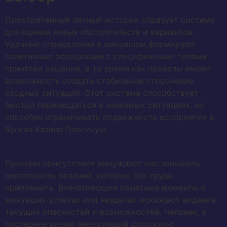
Приобретенный личный история образует систему
для оценки новых обстоятельств и вариантов.
Удачные определения в минувшем формируют
позитивные ассоциации с специфичными типами
принятия решений, в то время как провалы имеют
возможность создать стабильное сторонение
сходных ситуаций. Этот система способствует
быстро перемещаться в знакомых ситуациях, но
способен ограничивать подвижность восприятия в
Вулкан Казино Платинум.
Принцип присутствия вынуждает нас завышать
вероятность явлений, которые без труда
припомнить. Впечатляющие памятные моменты о
минувших успехах или неудачах искажают видение
текущих опасностей и возможностей. Человек, в
последнее время переживший дорожную