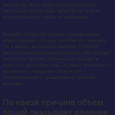
катастрофу, имеет возможность радикально
переоценить угрозу езды, несмотря на то если
статистически его угрозы не изменились.
Трудовая экспертиза образует специфические
модели видения, которые способны как помогать,
так и мешать выполнению выборов. Глубокие
сведения в специфичной направлении обеспечивают
оперативно находить оптимальные решения в
известных обстоятельствах, но имеют возможность
формировать невидимые области при
соприкосновении с принципиально свежими
вызовами.
По какой причине объем
опций оказывает влияние