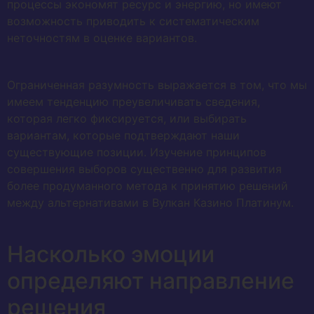
процессы экономят ресурс и энергию, но имеют
возможность приводить к систематическим
неточностям в оценке вариантов.
Ограниченная разумность выражается в том, что мы
имеем тенденцию преувеличивать сведения,
которая легко фиксируется, или выбирать
вариантам, которые подтверждают наши
существующие позиции. Изучение принципов
совершения выборов существенно для развития
более продуманного метода к принятию решений
между альтернативами в Вулкан Казино Платинум.
Насколько эмоции
определяют направление
решения