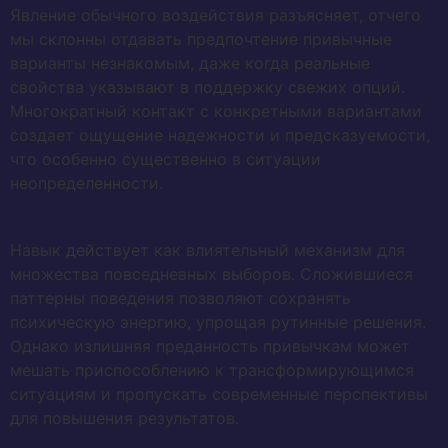
Явление обычного воздействия разъясняет, отчего
мы склонны отдавать предпочтение привычные
варианты незнакомым, даже когда реальные
свойства указывают в поддержку свежих опций.
Многократный контакт с конкретными вариантами
создает ощущение надежности и предсказуемости,
что особенно существенно в ситуации
неопределенности.
Навык действует как влиятельный механизм для
множества повседневных выборов. Сложившиеся
паттерны поведения позволяют сохранять
психическую энергию, упрощая рутинные решения.
Однако излишняя преданность привычкам может
мешать приспособлению к трансформирующимся
ситуациям и пропускать современные перспективы
для повышения результатов.