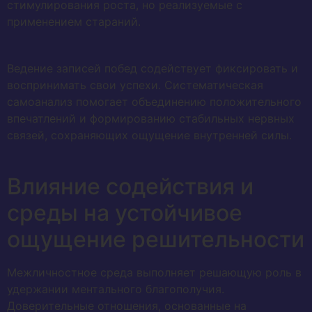
стимулирования роста, но реализуемые с
применением стараний.
Ведение записей побед содействует фиксировать и
воспринимать свои успехи. Систематическая
самоанализ помогает объединению положительного
впечатлений и формированию стабильных нервных
связей, сохраняющих ощущение внутренней силы.
Влияние содействия и
среды на устойчивое
ощущение решительности
Межличностное среда выполняет решающую роль в
удержании ментального благополучия.
Доверительные отношения, основанные на