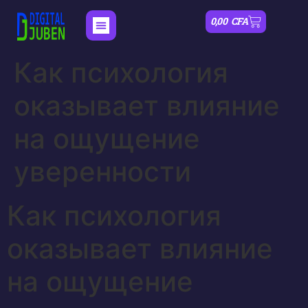
0,00
CFA
Как психология
оказывает влияние
на ощущение
уверенности
Как психология
оказывает влияние
на ощущение