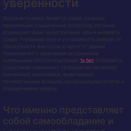
уверенности
Людская психика является собой сложную
организацию соединенных процессов, которые
формируют наше представление себя и внешнего
среды. Глубинная сила и устойчивость зависят от
совокупности факторов, стартуя от ранних
переживаний и заканчивая актуальными
жизненными обстоятельствами.
1х бет
становится
следствием слаженного сотрудничества многих
ментальных механизмов, включающих
познавательные функции, эмоциональные ответы и
поведенческие модели.
Что именно представляет
собой самообладание и