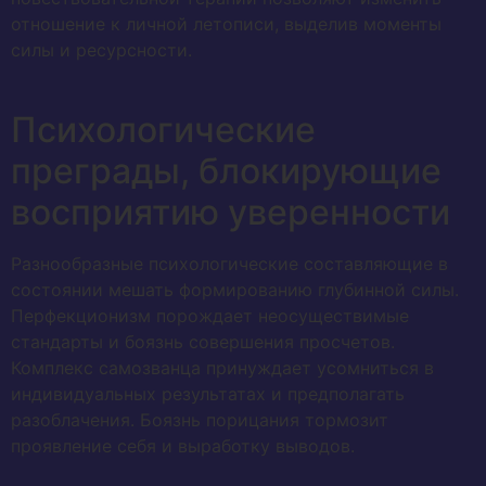
отношение к личной летописи, выделив моменты
силы и ресурсности.
Психологические
преграды, блокирующие
восприятию уверенности
Разнообразные психологические составляющие в
состоянии мешать формированию глубинной силы.
Перфекционизм порождает неосуществимые
стандарты и боязнь совершения просчетов.
Комплекс самозванца принуждает усомниться в
индивидуальных результатах и предполагать
разоблачения. Боязнь порицания тормозит
проявление себя и выработку выводов.