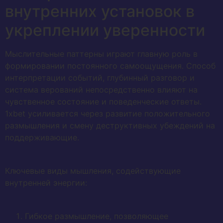
внутренних установок в
укреплении уверенности
Мыслительные паттерны играют главную роль в
формировании постоянного самоощущения. Способ
интерпретации событий, глубинный разговор и
система верований непосредственно влияют на
чувственное состояние и поведенческие ответы.
1xbet усиливается через развитие положительного
размышления и смену деструктивных убеждений на
поддерживающие.
Ключевые виды мышления, содействующие
внутренней энергии:
Гибкое размышление, позволяющее