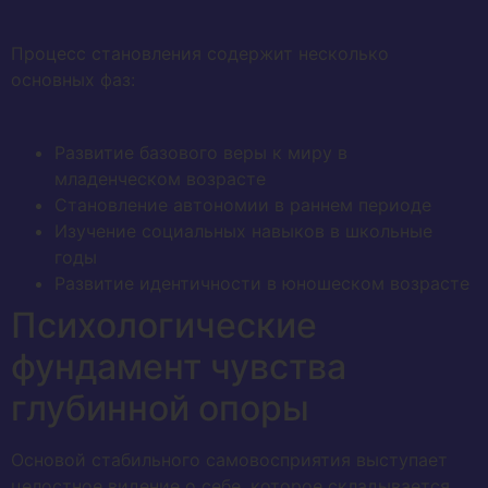
Процесс становления содержит несколько
основных фаз:
Развитие базового веры к миру в
младенческом возрасте
Становление автономии в раннем периоде
Изучение социальных навыков в школьные
годы
Развитие идентичности в юношеском возрасте
Психологические
фундамент чувства
глубинной опоры
Основой стабильного самовосприятия выступает
целостное видение о себе, которое складывается