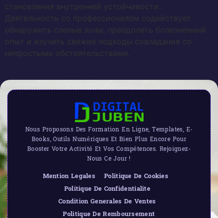
становления внутренней устойчивости.
Деятельность со профессионалом содействует
обнаружить слепые зоны, преодолеть болезненный
опыт и изучить свежие подходы совладания со
непростыми обстоятельствами.
Nous Proposons Des Formation En Ligne, Templates, E-
Books, Outils Numériques Et Bien Plus Encore Pour
Booster Votre Activité Et Vos Compétences. Rejoignez-
Nous Ce Jour !
Mention Legales
Politique De Cookies
Politique De Confidentialite
Condition Generales De Ventes
Politique De Remboursement