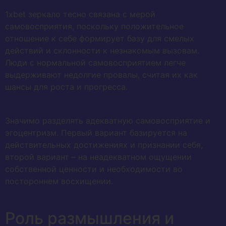
1xbet зеркало тесно связана с мерой
самовосприятия, поскольку положительное
отношение к себе формирует базу для смелых
действий и склонности к незнакомым вызовам.
Люди с нормальной самовосприятием легче
выдерживают недолгие провалы, считая их как
шансы для роста и прогресса.
Значимо разделять адекватную самовосприятие и
эгоцентризм. Первый вариант базируется на
действительных достижениях и признании себя,
второй вариант – на неадекватном ощущении
собственной ценности и необходимости во
постороннем восхищении.
Роль размышления и