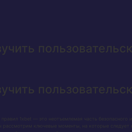
зучить пользовательс
зучить пользовательс
 правил 1xbet — это неотъемлемая часть безопасного 
ы рассмотрим ключевые моменты, на которые следует о