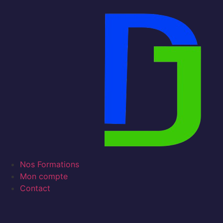
Nos Formations
Mon compte
Contact