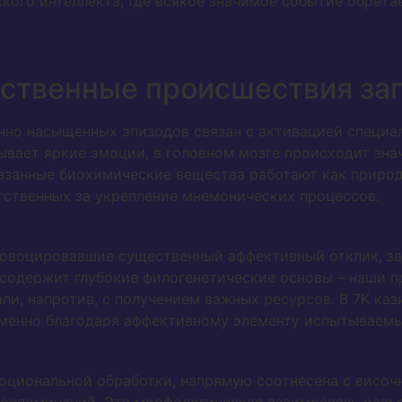
кого интеллекта, где всякое значимое событие обрет
вственные происшествия за
но насыщенных эпизодов связан с активацией специа
ывает яркие эмоции, в головном мозге происходит зн
азанные биохимические вещества работают как приро
тственных за укрепление мнемонических процессов.
ровоцировавшие существенный аффективный отклик, за
 содержит глубокие филогенетические основы – наши 
или, напротив, с получением важных ресурсов. В 7К к
менно благодаря аффективному элементу испытываемы
оциональной обработки, напрямую соотнесена с височ