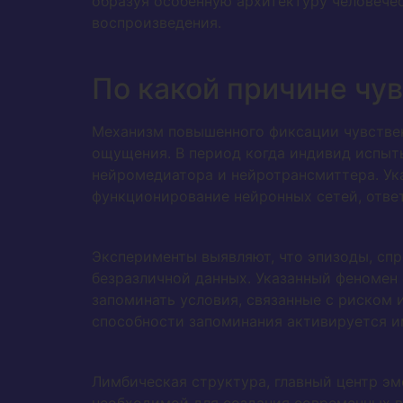
образуя особенную архитектуру человечес
воспроизведения.
По какой причине чу
Механизм повышенного фиксации чувствен
ощущения. В период когда индивид испыт
нейромедиатора и нейротрансмиттера. Ук
функционирование нейронных сетей, отве
Эксперименты выявляют, что эпизоды, сп
безразличной данных. Указанный феномен
запоминать условия, связанные с риском 
способности запоминания активируется и
Лимбическая структура, главный центр эм