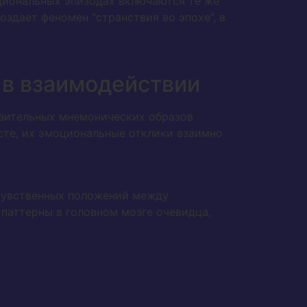
циональных эпизодах включаются те же
здает феномен “странствия во эпохе”, в
 в взаимодействии
зительных мнемонических образов
сте, их эмоциональные отклики взаимно
 чувственных положений между
паттерны в головном мозге очевидца,