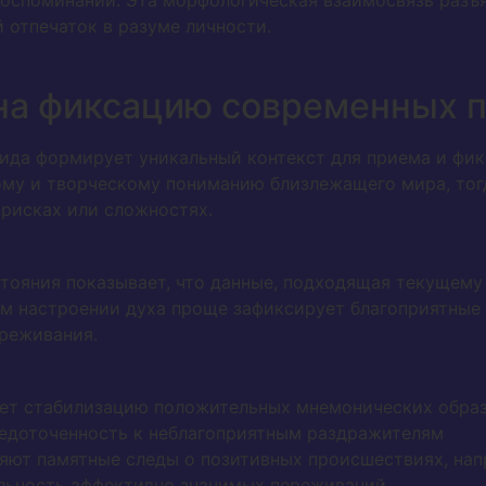
оспоминаний. Эта морфологическая взаимосвязь разъя
 отпечаток в разуме личности.
 на фиксацию современных 
ида формирует уникальный контекст для приема и фи
ому и творческому пониманию близлежащего мира, тог
 рисках или сложностях.
тояния показывает, что данные, подходящая текущем
м настроении духа проще зафиксирует благоприятные 
реживания.
ет стабилизацию положительных мнемонических обра
едоточенность к неблагоприятным раздражителям
ют памятные следы о позитивных происшествиях, напр
льность аффективно значимых переживаний