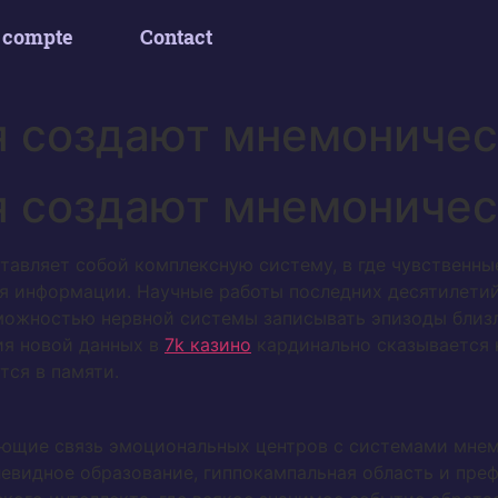
 compte
Contact
я создают мнемониче
я создают мнемониче
тавляет собой комплексную систему, в где чувственны
ия информации. Научные работы последних десятилети
ожностью нервной системы записывать эпизоды близ
ия новой данных в
7k казино
кардинально сказывается н
тся в памяти.
ющие связь эмоциональных центров с системами мнем
евидное образование, гиппокампальная область и преф