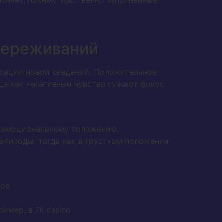
сняет, почему чувственно заполненные
переживаний
ксации новой сведений. Положительное
да как негативные чувства сужают фокус
у эмоциональному положению,
эпизоды, тогда как в грустном положении
зов
имер, в 7k casino