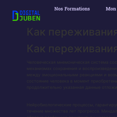
Nos Formations
Mon
Как переживани
Как переживани
Человеческая мнемоническая система сос
механизмах сохранения и воспроизведен
между эмоциональными реакциями и возм
состояние человека в момент приобретен
продолжительно указанная данные отложи
Нейробиологические процессы, гарантиру
течение множества лет прогресса. Миндал