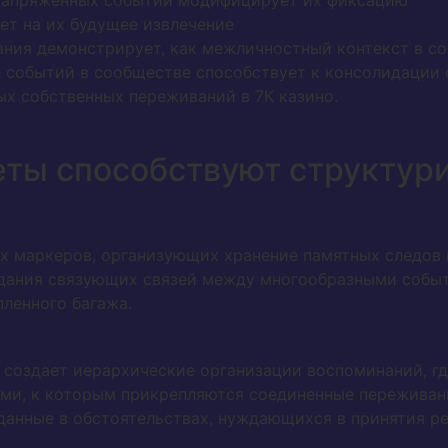
напряженных событий модифицирует их фиксацию
ет на их будущее извлечение
ния демонстрирует, как межличностный контекст в с
 событий в сообществе способствует к консолидации
ых собственных переживаний в 7К казино.
еты способствуют структур
 маркеров, организующих хранение памятных следов в
дания связующих связей между многообразными событ
ленного багажа.
 создает иерархические организации воспоминаний, г
ми, к которым прикрепляются соединенные переживан
нные в обстоятельствах, нуждающихся в принятия реш