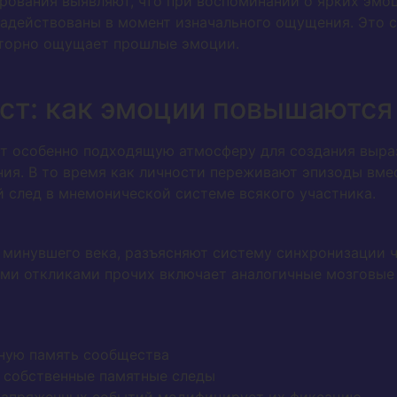
рования выявляют, что при воспоминании о ярких эмо
адействованы в момент изначального ощущения. Это со
вторно ощущает прошлые эмоции.
ст: как эмоции повышаются
 особенно подходящую атмосферу для создания выра
ния. В то время как личности переживают эпизоды вме
 след в мнемонической системе всякого участника.
 минувшего века, разъясняют систему синхронизации
ми откликами прочих включает аналогичные мозговые 
ную память сообщества
 собственные памятные следы