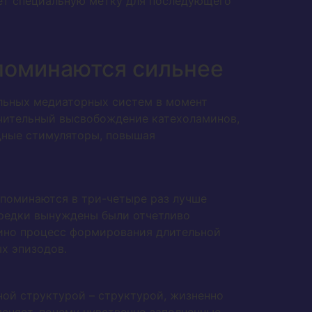
ает специальную метку для последующего
поминаются сильнее
льных медиаторных систем в момент
ачительный высвобождение катехоламинов,
дные стимуляторы, повышая
поминаются в три-четыре раз лучше
предки вынуждены были отчетливо
азино процесс формирования длительной
х эпизодов.
ной структурой – структурой, жизненно