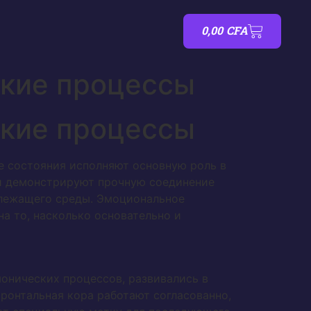
0,00
CFA
ские процессы
ские процессы
е состояния исполняют основную роль в
й демонстрируют прочную соединение
лежащего среды. Эмоциональное
а то, насколько основательно и
онических процессов, развивались в
ронтальная кора работают согласованно,