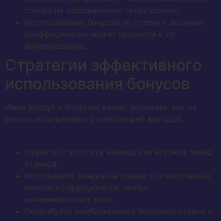
только на определенных типах ставок;
Использование бонусов на ставки с высоким
коэффициентом может привести к их
аннулированию.
Стратегии эффективного
использования бонусов
Имея доступ к бонусам, важно понимать, как их
можно использовать с наибольшей выгодой:
Изучите статистику команд или игроков перед
ставкой;
Используйте бонусы на ставки с относительно
низким коэффициентом, чтобы
минимизировать риск;
Попробуйте комбинировать бонусные ставки с