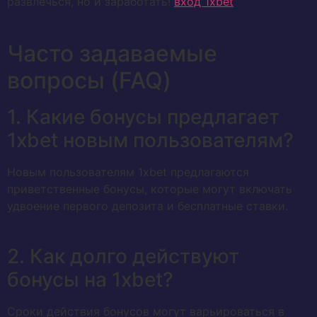
развлечься, но и заработать!
вход 1xbet
Часто задаваемые
вопросы (FAQ)
1. Какие бонусы предлагает
1xbet новым пользователям?
Новым пользователям 1xbet предлагаются
приветственные бонусы, которые могут включать
удвоение первого депозита и бесплатные ставки.
2. Как долго действуют
бонусы на 1xbet?
Сроки действия бонусов могут варьироваться в