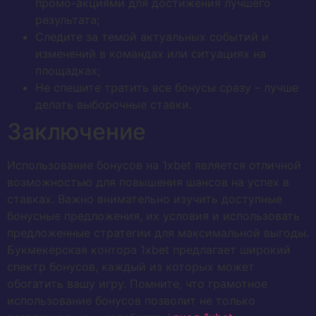
промо-акциями для достижения лучшего
результата;
Следите за темой актуальных событий и
изменений в командах или ситуациях на
площадках;
Не спешите тратить все бонусы сразу – лучше
делать выборочные ставки.
Заключение
Использование бонусов на 1xbet является отличной
возможностью для повышения шансов на успех в
ставках. Важно внимательно изучить доступные
бонусные предложения, их условия и использовать
предложенные стратегии для максимальной выгоды.
Букмекерская контора 1xbet предлагает широкий
спектр бонусов, каждый из которых может
обогатить вашу игру. Помните, что грамотное
использование бонусов позволит не только