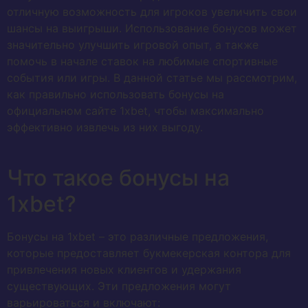
отличную возможность для игроков увеличить свои
шансы на выигрыши. Использование бонусов может
значительно улучшить игровой опыт, а также
помочь в начале ставок на любимые спортивные
события или игры. В данной статье мы рассмотрим,
как правильно использовать бонусы на
официальном сайте 1xbet, чтобы максимально
эффективно извлечь из них выгоду.
Что такое бонусы на
1xbet?
Бонусы на 1xbet – это различные предложения,
которые предоставляет букмекерская контора для
привлечения новых клиентов и удержания
существующих. Эти предложения могут
варьироваться и включают: