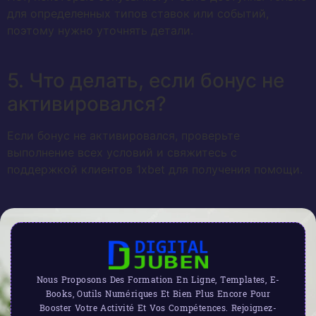
для определенных типов ставок или событий,
поэтому нужно уточнять детали.
5. Что делать, если бонус не
активировался?
Если бонус не активировался, проверьте
выполнение всех условий и свяжитесь с
поддержкой клиентов 1xbet для получения помощи.
Nous Proposons Des Formation En Ligne, Templates, E-
Books, Outils Numériques Et Bien Plus Encore Pour
Booster Votre Activité Et Vos Compétences. Rejoignez-