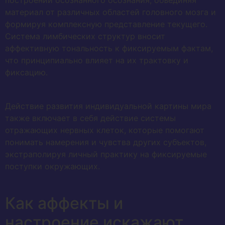
построении осознанного осознания, объединяя
материал от различных областей головного мозга и
формируя комплексную представление текущего.
Система лимбических структур вносит
аффективную тональность к фиксируемым фактам,
что принципиально влияет на их трактовку и
фиксацию.
Действие развития индивидуальной картины мира
также включает в себя действие системы
отражающих нервных клеток, которые помогают
понимать намерения и чувства других субъектов,
экстраполируя личный практику на фиксируемые
поступки окружающих.
Как аффекты и
настроение искажают