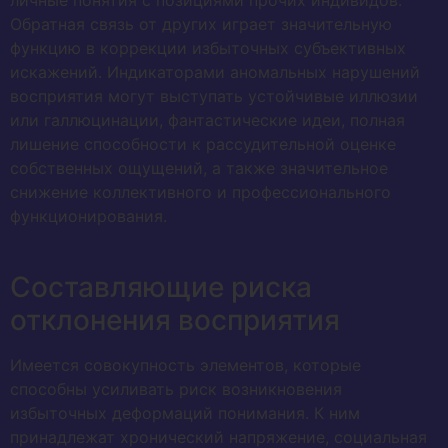
личные понятия с позициями прочих индивидов.
Обратная связь от других играет значительную
функцию в коррекции избыточных субъективных
искажений. Индикаторами аномальных нарушений
восприятия могут выступать устойчивые иллюзии
или галлюцинации, фантастические идеи, полная
лишение способности к рассудительной оценке
собственных ощущений, а также значительное
снижение коллективного и профессионального
функционирования.
Составляющие риска
отклонения восприятия
Имеется совокупность элементов, которые
способны усиливать риск возникновения
избыточных деформаций понимания. К ним
принадлежат хронический напряжение, социальная