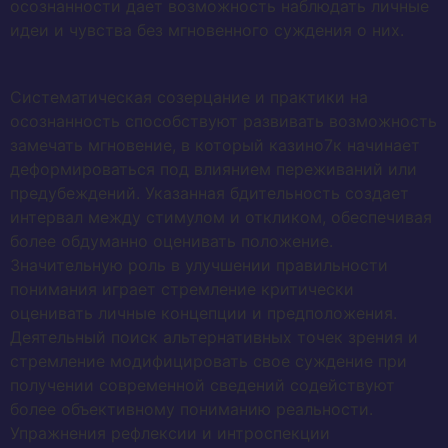
осознанности дает возможность наблюдать личные
идеи и чувства без мгновенного суждения о них.
Систематическая созерцание и практики на
осознанность способствуют развивать возможность
замечать мгновение, в который казино7к начинает
деформироваться под влиянием переживаний или
предубеждений. Указанная бдительность создает
интервал между стимулом и откликом, обеспечивая
более обдуманно оценивать положение.
Значительную роль в улучшении правильности
понимания играет стремление критически
оценивать личные концепции и предположения.
Деятельный поиск альтернативных точек зрения и
стремление модифицировать свое суждение при
получении современной сведений содействуют
более объективному пониманию реальности.
Упражнения рефлексии и интроспекции