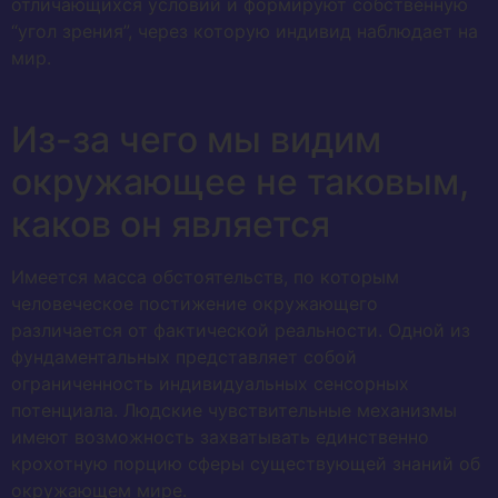
отличающихся условий и формируют собственную
“угол зрения”, через которую индивид наблюдает на
мир.
Из-за чего мы видим
окружающее не таковым,
каков он является
Имеется масса обстоятельств, по которым
человеческое постижение окружающего
различается от фактической реальности. Одной из
фундаментальных представляет собой
ограниченность индивидуальных сенсорных
потенциала. Людские чувствительные механизмы
имеют возможность захватывать единственно
крохотную порцию сферы существующей знаний об
окружающем мире.