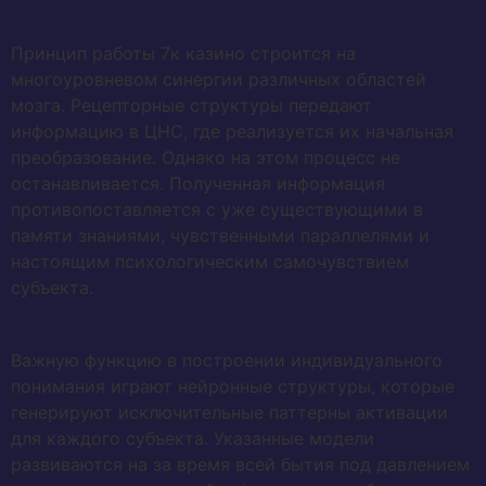
Принцип работы 7к казино строится на
многоуровневом синергии различных областей
мозга. Рецепторные структуры передают
информацию в ЦНС, где реализуется их начальная
преобразование. Однако на этом процесс не
останавливается. Полученная информация
противопоставляется с уже существующими в
памяти знаниями, чувственными параллелями и
настоящим психологическим самочувствием
субъекта.
Важную функцию в построении индивидуального
понимания играют нейронные структуры, которые
генерируют исключительные паттерны активации
для каждого субъекта. Указанные модели
развиваются на за время всей бытия под давлением