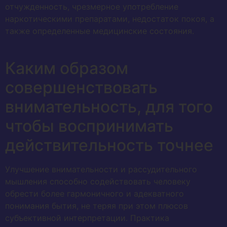
отчужденность, чрезмерное употребление
наркотическими препаратами, недостаток покоя, а
также определенные медицинские состояния.
Каким образом
совершенствовать
внимательность, для того
чтобы воспринимать
действительность точнее
Улучшение внимательности и рассудительного
мышления способно содействовать человеку
обрести более гармоничного и адекватного
понимания бытия, не теряя при этом плюсов
субъективной интерпретации. Практика