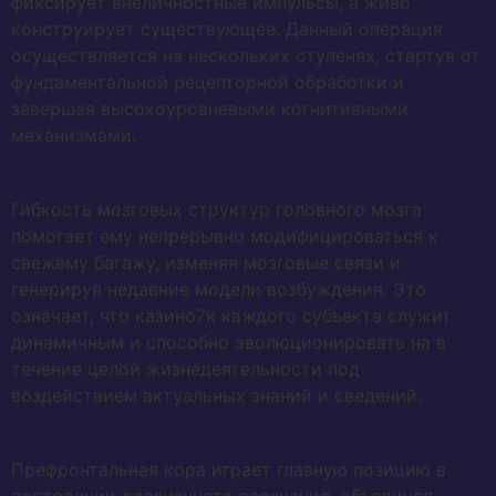
фиксирует внеличностные импульсы, а живо
конструирует существующее. Данный операция
осуществляется на нескольких ступенях, стартуя от
фундаментальной рецепторной обработки и
завершая высокоуровневыми когнитивными
механизмами.
Гибкость мозговых структур головного мозга
помогает ему непрерывно модифицироваться к
свежему багажу, изменяя мозговые связи и
генерируя недавние модели возбуждения. Это
означает, что казино7к каждого субъекта служит
динамичным и способно эволюционировать на в
течение целой жизнедеятельности под
воздействием актуальных знаний и сведений.
Префронтальная кора играет главную позицию в