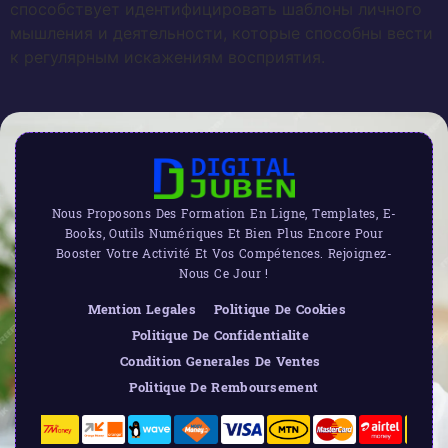
способствует идентифицировать шаблоны личного
мышления и деятельности, которые способны вести
к регулярным искажениям восприятия.
Nous Proposons Des Formation En Ligne, Templates, E-
Books, Outils Numériques Et Bien Plus Encore Pour
Booster Votre Activité Et Vos Compétences. Rejoignez-
Nous Ce Jour !
Mention Legales
Politique De Cookies
Politique De Confidentialite
Condition Generales De Ventes
Politique De Remboursement