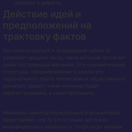
пропажи и дефекты
Действие идей и
предположений на
трактовку фактов
Система концепций и предвидений субъекта
развивает мощный линзу, через который протекает
целая поступающая материал. Эти познавательные
структуры, сформированные в результате
персонального опыта, воспитания и общественного
universum, задают, какая материал будет
зарегистрирована, а какая пропущена.
Механизм самоподтверждающихся антиципаций
представляет, как 7к в состоянии дословно
модифицировать реальность. Тогда когда человек