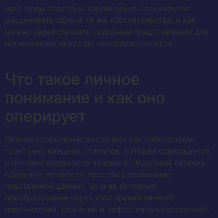
чего люди способны кардинально неодинаково
расценивать одни и те же обстоятельства, и как
можно задействовать подобные представления для
оптимизации природы жизнедеятельности.
Что такое личное
понимание и как оно
оперирует
Личное осмысление выступает как собственную
трактовку внешних стимулов, которая совершается
в психике отдельного человека. Подобный явление
содержит не просто простое улавливание
чувственной данных, но и ее активную
преобразование через угол зрения личного
переживаний, познаний и аффективных настроений.