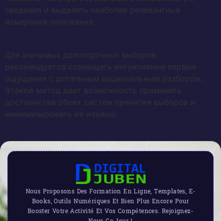
сведения и выделять наиболее релевантные
измерения положения.
Для значимых долгосрочных выборов
рекомендуется совмещать интуитивные первые
ощущения с детальным рациональным разбором.
Этакой метод дает возможность применять
достоинства обеих систем принятия выборов и
минимизировать их изъяны.
Nous Proposons Des Formation En Ligne, Templates, E-
Books, Outils Numériques Et Bien Plus Encore Pour
Booster Votre Activité Et Vos Compétences. Rejoignez-