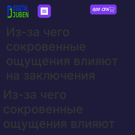
0,00
CFA
Nos Formations
Mon compte
Из-за чего
сокровенные
ощущения влияют
на заключения
Из-за чего
сокровенные
ощущения влияют