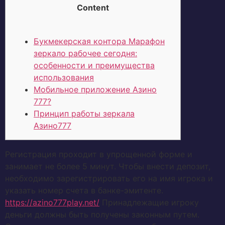
Content
Букмекерская контора Марафон
зеркало рабочее сегодня:
особенности и преимущества
использования
Мобильное приложение Азино
777?
Принцип работы зеркала
Азино777
Регистрация проходит в упрощенной форме и
занимает не более 5 минут. Чтобы внести депозит,
необходимо зарегистрировать его на имя игрока и
указать номер счета в банке-эмитенте.
https://azino777play.net/
Принадлежащие игроку
деньги должны быть получены законным путем.