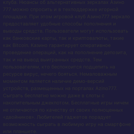
клуба. Нюансы об альтернативных зеркалах Азино
777 можно спросить и в техподдержке игорной
площадке. При этом игровой клуб Азино777 зеркало
предоставляет удобные способы пополнения и
выводы средств. Пользователи могут использовать
как банковские карты, так и криптовалюты, такие
как Bitcoin. Казино гарантирует оперативное
проведение операций, как на пополнение депозита,
так и на вывод выигранных средств. Тем
пользователям, кто беспокоится подцепить на
ресурсе вирус, нечего бояться. Немаловажным
моментом является наличие демо-версий
устройств, размещенных на порталах Azino777.
Сыграть бесплатно можно даже в слоты с
накопительным джекпотом. Бесплатные игры ничем
не отличаются по качеству от своих полноценных
«двойников». Любителей гаджетов порадует
возможность сыграть в любимую игру на смартфоне
или планшете.