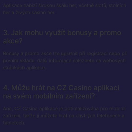
Aplikace nabízí širokou škálu her, včetně slotů, stolních
her a živých kasino her.
3. Jak mohu využít bonusy a promo
akce?
Bonusy a promo akce lze uplatnit při registraci nebo při
prvním vkladu, další informace naleznete na webových
stránkách aplikace.
4. Můžu hrát na CZ Casino aplikaci
na svém mobilním zařízení?
Ano, CZ Casino aplikace je optimalizována pro mobilní
zařízení, takže ji můžete hrát na chytrých telefonech a
tabletech.