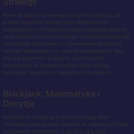
Strategii
Poker to gra, która wymaga nie tylko szczęścia, ale
przede wszystkim umiejętności analitycznych i
strategicznych. Profesjonalni gracze spędzają godziny
na studiowaniu różnych strategii, od podstawowych jak
zarządzanie bankrollem, po zaawansowane techniki,
takie jak blefowanie czy czytanie przeciwników. Aby
stać się ekspertem w pokera, warto również
uczestniczyć w turniejach online, które oferują
możliwość rywalizacji z najlepszymi na świecie.
Blackjack: Matematyka i
Decyzje
Blackjack to kolejna gra, która przyciąga wielu
doświadczonych graczy. Kluczem do sukcesu jest tutaj
zrozumienie matematyki stojącej za grą oraz