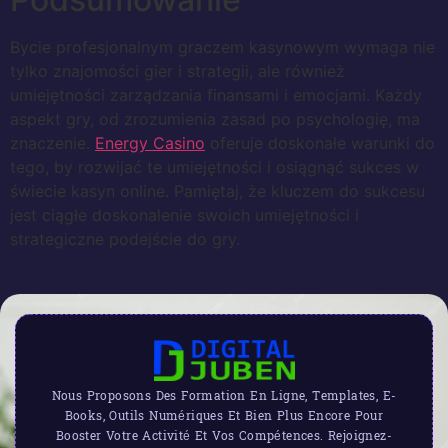
Bycie profesjonalnym graczem kasynowym wymaga nie
tylko znajomości gier i strategii, ale również
umiejętności zarządzania finansami i emocjami. Każdy
aspekt gry, od zrozumienia zasad po psychologię, ma
znaczenie.
Energy Casino
oferuje doskonałe warunki do
tego, by rozwijać te umiejętności i osiągnąć sukces w
świecie kasyn online. Pamiętaj, że kluczem do sukcesu
jest ciągłe doskonalenie swoich umiejętności i
strategiczne podejście do gry.
Nous Proposons Des Formation En Ligne, Templates, E-
Books, Outils Numériques Et Bien Plus Encore Pour
Booster Votre Activité Et Vos Compétences. Rejoignez-