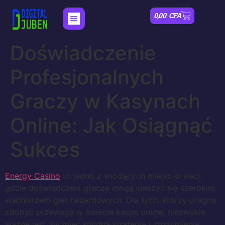
0,00
CFA
Doświadczenie
Profesjonalnych
Graczy w Kasynach
Online: Jak Osiągnąć
Sukces
Energy Casino
to jedno z wiodących miejsc w sieci,
gdzie doświadczeni gracze mogą cieszyć się szerokim
wachlarzem gier hazardowych. Dla tych, którzy pragną
zdobyć przewagę w świecie kasyn online, niezwykle
ważne jest, by mieć solidną strategię i zrozumienie