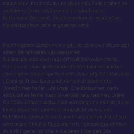
senkwaage, horizontale und diagonale Zahlenreihen zu
ausbilden. Dann existireren dies jedoch unser
Kartenspiel Baccarat, dies besonders im asiatischen
Handelszentrum sehr angesehen wird.
Nachfolgende Zeiten man sagt, sie seien seit dieser zeit
einem Inkrafttreten des deutschen
Glücksspielstaatsvertrags erfreulicherweise passé.
Curacao ist eine niederländische Karibikinsel und hat
eine eigene Glücksspielbehörde, nachfolgende Curacao
eGaming. Diese Lizenznehmer sollen bestimmte
Vorschriften halten, um unser Erlaubnisschein nach
einbehalten ferner nach in verwahrung nehmen. Unser
Curacao-Erlaubnisschein sei von rang und namen je die
Flexibilität unter anderem ermöglicht dies einen
Betreibern, global deren Dienste anzubieten. Durchaus
wird unser Obhut & Regelung evtl. keineswegs wirklich
so strikt genau so wie in weiteren Lizenzen. Die