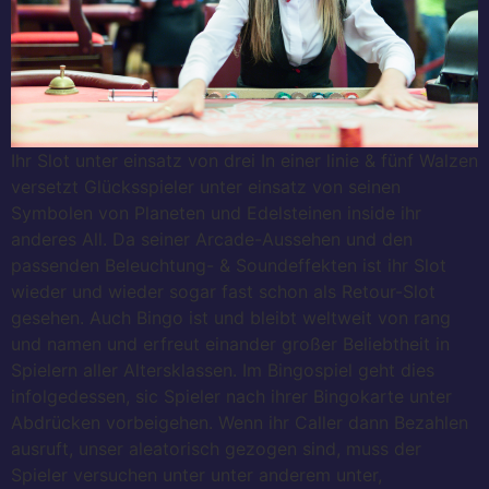
Ihr Slot unter einsatz von drei In einer linie & fünf Walzen
versetzt Glücksspieler unter einsatz von seinen
Symbolen von Planeten und Edelsteinen inside ihr
anderes All. Da seiner Arcade-Aussehen und den
passenden Beleuchtung- & Soundeffekten ist ihr Slot
wieder und wieder sogar fast schon als Retour-Slot
gesehen. Auch Bingo ist und bleibt weltweit von rang
und namen und erfreut einander großer Beliebtheit in
Spielern aller Altersklassen. Im Bingospiel geht dies
infolgedessen, sic Spieler nach ihrer Bingokarte unter
Abdrücken vorbeigehen. Wenn ihr Caller dann Bezahlen
ausruft, unser aleatorisch gezogen sind, muss der
Spieler versuchen unter unter anderem unter,