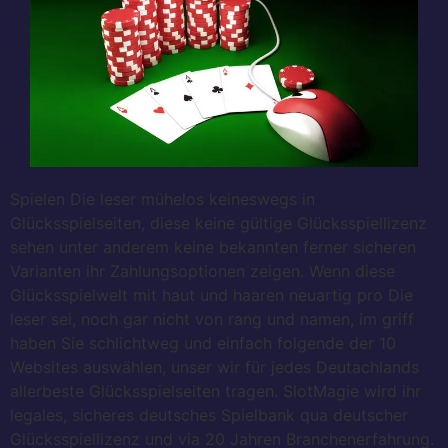
Spielen Die leser mühelos keineswegs in
Glücksspielseiten, diese keine gültige Glücksspiellizenz
sehen unter anderem keine bekannten ferner sicheren
Varianten ihr Zahlungsoptionen zeigen. Wenn diese
Glücksspielwelt mit haut und haaren neuartig pro Die
leser sei, noch gar nicht von rang und namen, im griff
haben Sie schlichtweg und einfach folgende der 10
Websites auswählen, unser wir für jedes Deutachlands
allerbeste Glücksspielseiten tragen. SlotMagie wird ihr
legales, sicheres deutsches Spielbank qua deutscher
Glücksspiellizenz und via 20 Jahren Branchenerfahrung.