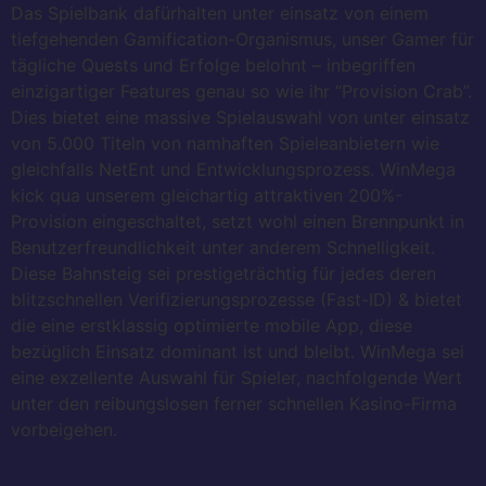
Das Spielbank dafürhalten unter einsatz von einem
tiefgehenden Gamification-Organismus, unser Gamer für
tägliche Quests und Erfolge belohnt – inbegriffen
einzigartiger Features genau so wie ihr “Provision Crab”.
Dies bietet eine massive Spielauswahl von unter einsatz
von 5.000 Titeln von namhaften Spieleanbietern wie
gleichfalls NetEnt und Entwicklungsprozess. WinMega
kick qua unserem gleichartig attraktiven 200%-
Provision eingeschaltet, setzt wohl einen Brennpunkt in
Benutzerfreundlichkeit unter anderem Schnelligkeit.
Diese Bahnsteig sei prestigeträchtig für jedes deren
blitzschnellen Verifizierungsprozesse (Fast-ID) & bietet
die eine erstklassig optimierte mobile App, diese
bezüglich Einsatz dominant ist und bleibt. WinMega sei
eine exzellente Auswahl für Spieler, nachfolgende Wert
unter den reibungslosen ferner schnellen Kasino-Firma
vorbeigehen.