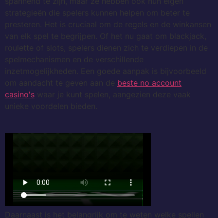
spannend te zijn, maar ze hebben ook hun eigen
strategieën die spelers kunnen helpen om beter te
presteren. Het is cruciaal om de regels en de winkansen
van elk spel te begrijpen. Of het nu gaat om blackjack,
roulette of slots, spelers dienen zich te verdiepen in de
spelmechanismen en de verschillende
inzetmogelijkheden. Een goede aanpak is bijvoorbeeld
om aandacht te geven aan de
beste no account
casino's
waar je kunt spelen, aangezien deze vaak
unieke voordelen bieden.
Daarnaast is het belangrijk om te weten welke spellen