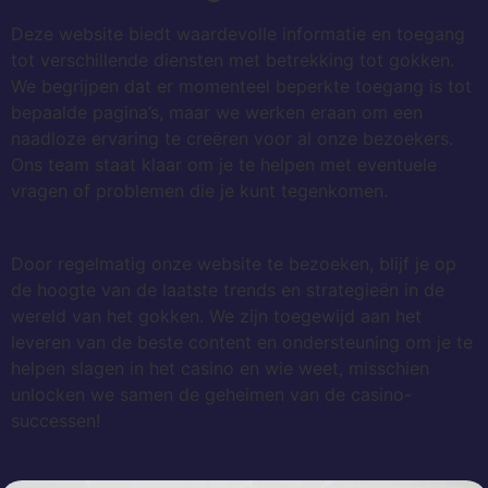
Deze website biedt waardevolle informatie en toegang
tot verschillende diensten met betrekking tot gokken.
We begrijpen dat er momenteel beperkte toegang is tot
bepaalde pagina’s, maar we werken eraan om een
naadloze ervaring te creëren voor al onze bezoekers.
Ons team staat klaar om je te helpen met eventuele
vragen of problemen die je kunt tegenkomen.
Door regelmatig onze website te bezoeken, blijf je op
de hoogte van de laatste trends en strategieën in de
wereld van het gokken. We zijn toegewijd aan het
leveren van de beste content en ondersteuning om je te
helpen slagen in het casino en wie weet, misschien
unlocken we samen de geheimen van de casino-
successen!