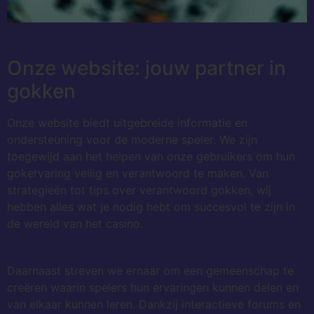
Onze website: jouw partner in
gokken
Onze website biedt uitgebreide informatie en
ondersteuning voor de moderne speler. We zijn
toegewijd aan het helpen van onze gebruikers om hun
gokervaring veilig en verantwoord te maken. Van
strategieën tot tips over verantwoord gokken, wij
hebben alles wat je nodig hebt om succesvol te zijn in
de wereld van het casino.
Daarnaast streven we ernaar om een gemeenschap te
creëren waarin spelers hun ervaringen kunnen delen en
van elkaar kunnen leren. Dankzij interactieve forums en