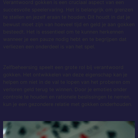
Verantwoord gokken is een cruciaal aspect van een
succesvolle speelervaring. Het is belangrijk om grenzen
te stellen en jezelf eraan te houden. Dit houdt in dat je
bewust moet zijn van hoeveel tijd en geld je aan gokken
besteedt. Het is essentieel om te kunnen herkennen
wanneer je een pauze nodig hebt en te begrijpen dat
verliezen een onderdeel is van het spel.
Zelfbeheersing speelt een grote rol bij verantwoord
gokken. Het ontwikkelen van deze eigenschap kan je
helpen om niet in de val te lopen van het proberen om
verloren geld terug te winnen. Door je emoties onder
controle te houden en rationele beslissingen te nemen,
kun je een gezondere relatie met gokken onderhouden.