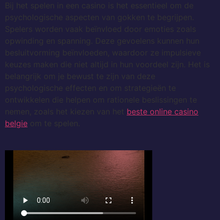
Bij het spelen in een casino is het essentieel om de
psychologische aspecten van gokken te begrijpen.
Spelers worden vaak beïnvloed door emoties zoals
opwinding en spanning. Deze gevoelens kunnen hun
besluitvorming beïnvloeden, waardoor ze impulsieve
keuzes maken die niet altijd in hun voordeel zijn. Het is
belangrijk om je bewust te zijn van deze
psychologische effecten en om strategieën te
ontwikkelen die helpen om rationele beslissingen te
nemen, zoals het kiezen van het
beste online casino
belgie
om te spelen.