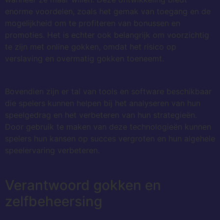
enorme voordelen, zoals het gemak van toegang en de
mogelijkheid om te profiteren van bonussen en
promoties. Het is echter ook belangrijk om voorzichtig
te zijn met online gokken, omdat het risico op
verslaving en overmatig gokken toeneemt.
Bovendien zijn er tal van tools en software beschikbaar
die spelers kunnen helpen bij het analyseren van hun
speelgedrag en het verbeteren van hun strategieën.
Door gebruik te maken van deze technologieën kunnen
spelers hun kansen op succes vergroten en hun algehele
speelervaring verbeteren.
Verantwoord gokken en
zelfbeheersing