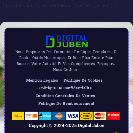
προσωπικών και οικονομικών τους στοιχείων. […]
Nous Proposons Des Formation En Ligne, Templates, E-
Books, Outils Numériques Et Bien Plus Encore Pour
Booster Votre Activité Et Vos Compétences. Rejoignez-
Nous Ce Jour !
Mention Legales
Politique De Cookies
Politique De Confidentialite
Condition Generales De Ventes
Politique De Remboursement
Copyright © 2024-2025 Digital Juben