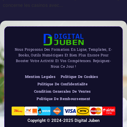
concerne les casinos avec…
Nous Proposons Des Formation En Ligne, Templates, E-
Books, Outils Numériques Et Bien Plus Encore Pour
Booster Votre Activité Et Vos Compétences. Rejoignez-
Nous Ce Jour !
Mention Legales
Politique De Cookies
Politique De Confidentialite
Condition Generales De Ventes
Politique De Remboursement
Copyright © 2024-2025 Digital Juben