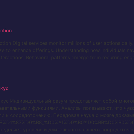
action
ction Digital services monitor millions of user actions dail
ze to enhance offerings. Understanding how individuals nav
interactions. Behavioral patterns emerge from recurring en
кус
кус Индивидуальный разум представляет собой многог
авательными функциями. Анализы показывают, что чув
и к сосредоточению. Передовая наука о мозге доказы
A1%D0%BE%D1%87%D0%B8_%D0%A1%D0%B0%D0%BB%D0
ределяет уровень и длительность нашего сосредоточе