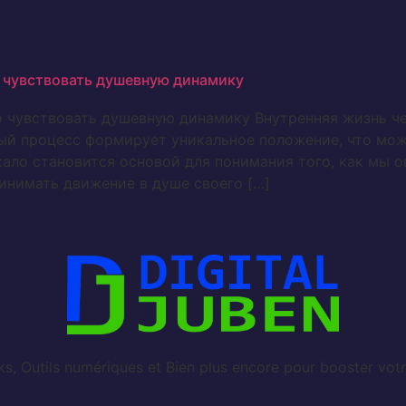
 чувствовать душевную динамику
 чувствовать душевную динамику Внутренняя жизнь че
ный процесс формирует уникальное положение, что мож
кало становится основой для понимания того, как м
инимать движение в душе своего […]
, Outils numériques et Bien plus encore pour booster votr