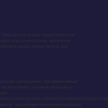
y. These actions display steady behavioral
igate sites, press buttons, and browse
gagements across various devices and
ранную организацию, где аффективные
ства выполняют основную функцию в
вает:
%B0%D0%B2%D0%B0%D1%82_%D0%AE%D0%BB%D0%B0%D
нности. Чувственное положение индивида