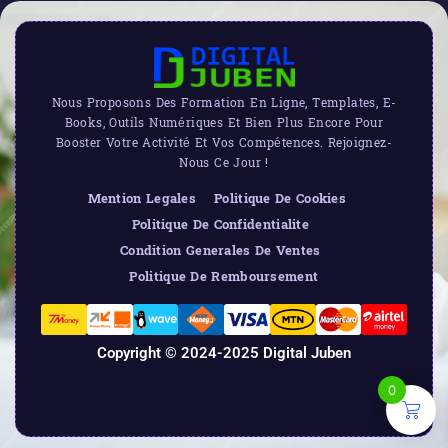
Nous Proposons Des Formation En Ligne, Templates, E-
Books, Outils Numériques Et Bien Plus Encore Pour
Booster Votre Activité Et Vos Compétences. Rejoignez-
Nous Ce Jour !
Mention Legales
Politique De Cookies
Politique De Confidentialite
Condition Generales De Ventes
Politique De Remboursement
Copyright © 2024-2025 Digital Juben
0