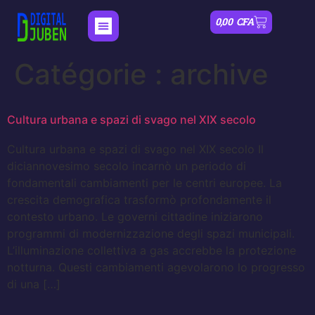
0,00
CFA
Catégorie :
archive
Cultura urbana e spazi di svago nel XIX secolo
Cultura urbana e spazi di svago nel XIX secolo Il
diciannovesimo secolo incarnò un periodo di
fondamentali cambiamenti per le centri europee. La
crescita demografica trasformò profondamente il
contesto urbano. Le governi cittadine iniziarono
programmi di modernizzazione degli spazi municipali.
L’illuminazione collettiva a gas accrebbe la protezione
notturna. Questi cambiamenti agevolarono lo progresso
di una […]