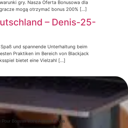
warunki gry. Nasza Oferta Bonusowa dla
i gracze mogą otrzymać bonus 200% […]
eutschland – Denis-25-
er Spaß und spannende Unterhaltung beim
 besten Praktiken im Bereich von Blackjack
sspiel bietet eine Vielzahl […]
Pour Booster Votre Activité Et Vos