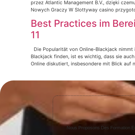
przez Atlantic Management B.V., dzięki cze
Nowych Graczy W Slottyway casino przygoto
Best Practices im Bere
11
Die Popularität von Online-Blackjack nimmt 
Blackjack finden, ist es wichtig, dass sie au
Online diskutiert, insbesondere mit Blick auf
Nous Proposons Des Formation En L