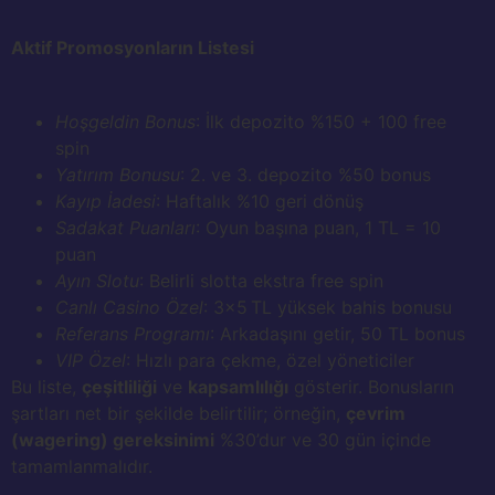
Aktif Promosyonların Listesi
Hoşgeldin Bonus
: İlk depozito %150 + 100 free
spin
Yatırım Bonusu
: 2. ve 3. depozito %50 bonus
Kayıp İadesi
: Haftalık %10 geri dönüş
Sadakat Puanları
: Oyun başına puan, 1 TL = 10
puan
Ayın Slotu
: Belirli slotta ekstra free spin
Canlı Casino Özel
: 3×5 TL yüksek bahis bonusu
Referans Programı
: Arkadaşını getir, 50 TL bonus
VIP Özel
: Hızlı para çekme, özel yöneticiler
Bu liste,
çeşitliliği
ve
kapsamlılığı
gösterir. Bonusların
şartları net bir şekilde belirtilir; örneğin,
çevrim
(wagering) gereksinimi
%30’dur ve 30 gün içinde
tamamlanmalıdır.