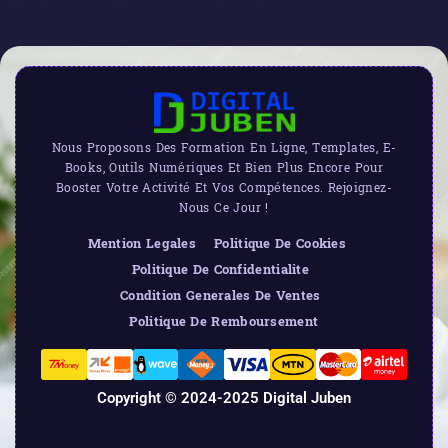
Nous Proposons Des Formation En Ligne, Templates, E-
Books, Outils Numériques Et Bien Plus Encore Pour
Booster Votre Activité Et Vos Compétences. Rejoignez-
Nous Ce Jour !
Mention Legales
Politique De Cookies
Politique De Confidentialite
Condition Generales De Ventes
Politique De Remboursement
Copyright © 2024-2025 Digital Juben