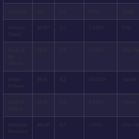
Starburst
96,1
2,5
500×
Düşük
Gonzo’s
95,97
3,1
2.500×
Orta
Quest
Book of
96,5
3,8
5.000×
Orta‑Yü
Ra
Deluxe
Mega
96,6
4,2
10.000×
Yüksek
Fortune
Dead or
96,8
5,0
8.500×
Yüksek
Alive 2
Immortal
96,86
4,5
7.500×
Orta‑Yü
Romance