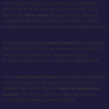
tercihine göre değişir; düşük komisyonlu yöntemler,
yüksek işlem hacmi olan oyuncular tarafından sıkça
tercih edilir.
İşlem süresi
ise anlık transfer deneyimi
sağlayan bir faktördür; özellikle canlı casino oyunları
sırasında hızlı para çekme, oyuncu memnuniyetini artırır.
Ödeme süreçlerinde
güvenlik önlemleri
üst düzeydedir.
Tüm işlemler SSL 256‑bit şifreleme ile korunur ve KYC
prosedürü sayesinde kimlik doğrulama sağlanır.
Dolayısıyla, para akışı net ve şeffaf bir şekilde izlenir.
Ayrıca,
para yatırma bonusları
, belirli ödeme yöntemleri
üzerinden yapılan ilk üç depozito için ek %10‑%20
oranında ödül sunar. Örneğin,
Papara ile yapılan ikinci
depozito
%15 bonus getirir. Bu teşvik, kullanıcıların
tercih ettikleri ödeme kanalını genişletir.