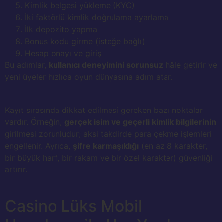
Kimlik belgesi yükleme (KYC)
İki faktörlü kimlik doğrulama ayarlama
İlk depozito yapma
Bonus kodu girme (isteğe bağlı)
Hesap onayı ve giriş
Bu adımlar,
kullanıcı deneyimini sorunsuz
hâle getirir ve
yeni üyeler hızlıca oyun dünyasına adım atar.
Kayıt sırasında dikkat edilmesi gereken bazı noktalar
vardır. Örneğin,
gerçek isim ve geçerli kimlik bilgilerinin
girilmesi zorunludur; aksi takdirde para çekme işlemleri
engellenir. Ayrıca,
şifre karmaşıklığı
(en az 8 karakter,
bir büyük harf, bir rakam ve bir özel karakter) güvenliği
artırır.
Casino Lüks Mobil