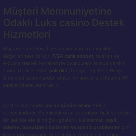
Müşteri Memnuniyetine
Odaklı Luks casino Destek
Hizmetleri
Müşteri hizmetleri, Luks casino’nun en öncelikli
değerlerinden biridir.
7/24 canlı sohbet
, telefon ve
e‑posta destek kanallarıyla oyunculara anında yardım
sunar. Destek ekibi,
çok dilli
(Türkçe, İngilizce, Rusça,
Almanca) uzmanlardan oluşur ve sorulara ortalama 45
saniye içinde yanıt verir.
Destek sürecinde,
sorun çözüm oranı
%98,7
seviyesindedir. Bu yüksek oran, sorunların hızlı ve doğru
bir şekilde ele alındığını gösterir. Kullanıcılar,
kayıt,
ödeme, bonusların kullanımı ve teknik problemler
gibi
konularda kapsamlı bilgi alabilir. Ayrıca, sık sorulan