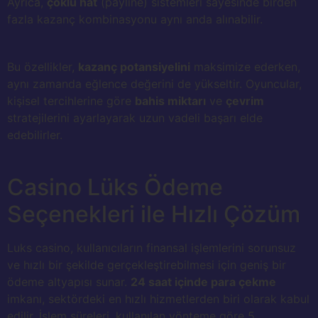
Ayrıca,
çoklu hat
(payline) sistemleri sayesinde birden
fazla kazanç kombinasyonu aynı anda alınabilir.
Bu özellikler,
kazanç potansiyelini
maksimize ederken,
aynı zamanda eğlence değerini de yükseltir. Oyuncular,
kişisel tercihlerine göre
bahis miktarı
ve
çevrim
stratejilerini ayarlayarak uzun vadeli başarı elde
edebilirler.
Casino Lüks Ödeme
Seçenekleri ile Hızlı Çözüm
Luks casino, kullanıcıların finansal işlemlerini sorunsuz
ve hızlı bir şekilde gerçekleştirebilmesi için geniş bir
ödeme altyapısı sunar.
24 saat içinde para çekme
imkanı, sektördeki en hızlı hizmetlerden biri olarak kabul
edilir. İşlem süreleri, kullanılan yönteme göre 5