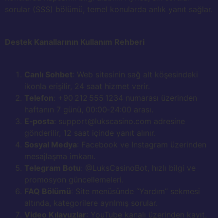
sorular (SSS) bölümü, temel konularda anlık yanıt sağlar.
Destek Kanallarının Kullanım Rehberi
Canlı Sohbet
: Web sitesinin sağ alt köşesindeki
ikonla erişilir, 24 saat hizmet verir.
Telefon
: +90 212 555 1234 numarası üzerinden
haftanın 7 günü, 00:00‑24:00 arası.
E‑posta
: support@lukscasino.com adresine
gönderilir, 12 saat içinde yanıt alınır.
Sosyal Medya
: Facebook ve Instagram üzerinden
mesajlaşma imkanı.
Telegram Botu
: @LuksCasinoBot, hızlı bilgi ve
promosyon güncellemeleri.
FAQ Bölümü
: Site menüsünde “Yardım” sekmesi
altında, kategorilere ayrılmış sorular.
Video Kılavuzlar
: YouTube kanalı üzerinden kayıt,