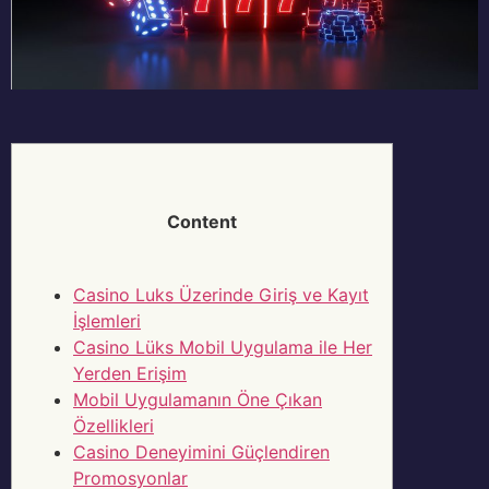
Content
Casino Luks Üzerinde Giriş ve Kayıt
İşlemleri
Casino Lüks Mobil Uygulama ile Her
Yerden Erişim
Mobil Uygulamanın Öne Çıkan
Özellikleri
Casino Deneyimini Güçlendiren
Promosyonlar