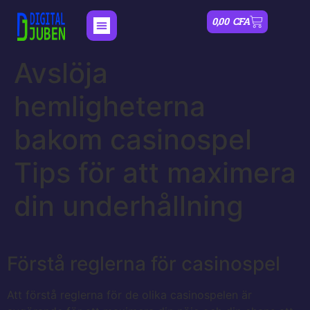
0,00
CFA
Nos Formations
Mon compte
Avslöja
hemligheterna
bakom casinospel
Tips för att maximera
din underhållning
Förstå reglerna för casinospel
Att förstå reglerna för de olika casinospelen är