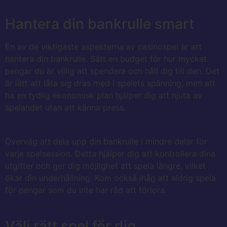
Hantera din bankrulle smart
En av de viktigaste aspekterna av casinospel är att
hantera din bankrulle. Sätt en budget för hur mycket
pengar du är villig att spendera och håll dig till den. Det
är lätt att låta sig dras med i spelets spänning, men att
ha en tydlig ekonomisk plan hjälper dig att njuta av
spelandet utan att känna press.
Överväg att dela upp din bankrulle i mindre delar för
varje spelsession. Detta hjälper dig att kontrollera dina
utgifter och ger dig möjlighet att spela längre, vilket
ökar din underhållning. Kom också ihåg att aldrig spela
för pengar som du inte har råd att förlora.
Välj rätt spel för dig