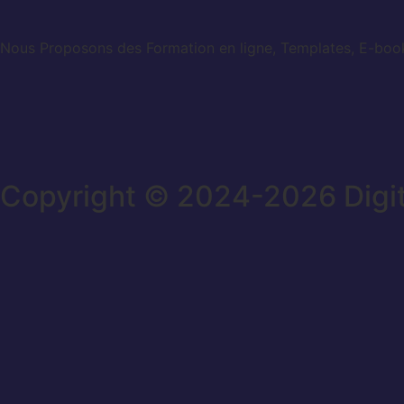
Nous Proposons des Formation en ligne, Templates, E-books
Copyright © 2024-2026 Digi