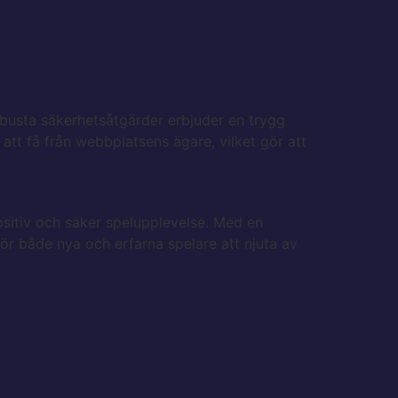
obusta säkerhetsåtgärder erbjuder en trygg
att få från webbplatsens ägare, vilket gör att
ositiv och säker spelupplevelse. Med en
för både nya och erfarna spelare att njuta av