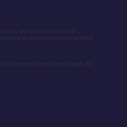
ktigt att välja onlinecasinon som är
asinon sina användare med avancerad teknik,
 dina casinospel med större trygghet. Att