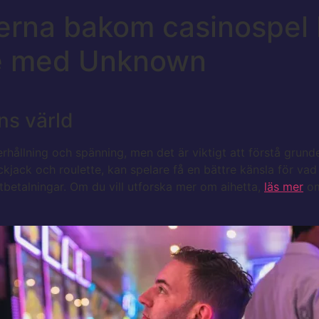
erna bakom casinospel En
je med Unknown
ns värld
erhållning och spänning, men det är viktigt att förstå grun
kjack och roulette, kan spelare få en bättre känsla för vad 
utbetalningar. Om du vill utforska mer om aihetta,
läs mer
om