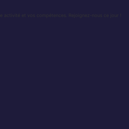
e activité et vos compétences. Rejoignez-nous ce jour !