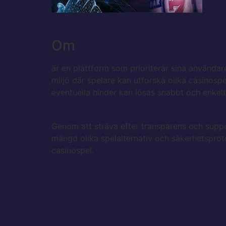
Om
är en plattform som prioriterar sina använda
miljö där spelare kan utforska olika casinosp
eventuella hinder kan lösas snabbt och enkelt
Genom att sträva efter transparens och suppor
mängd olika spelalternativ och säkerhetsproto
casinospel.