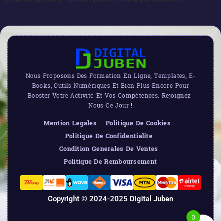
Nous Proposons Des Formation En Ligne, Templates, E-
Books, Outils Numériques Et Bien Plus Encore Pour
Booster Votre Activité Et Vos Compétences. Rejoignez-
Nous Ce Jour !
Mention Legales
Politique De Cookies
Politique De Confidentialite
Condition Generales De Ventes
Politique De Remboursement
Copyright © 2024-2025 Digital Juben
0