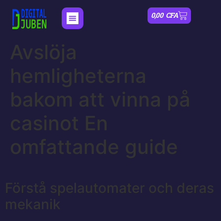
0,00
CFA
Nos Formations
Mon compte
Avslöja
hemligheterna
bakom att vinna på
casinot En
omfattande guide
Förstå spelautomater och deras
mekanik