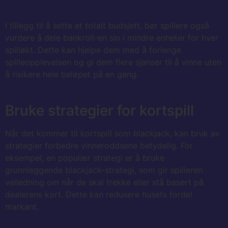
I tillegg til å sette et totalt budsjett, bør spillere også
vurdere å dele bankroll-en sin i mindre enheter for hver
spilløkt. Dette kan hjelpe dem med å forlenge
spilleopplevelsen og gi dem flere sjanser til å vinne uten
å risikere hele beløpet på en gang.
Bruke strategier for kortspill
Når det kommer til kortspill som blackjack, kan bruk av
strategier forbedre vinneroddsene betydelig. For
eksempel, en populær strategi er å bruke
grunnleggende blackjack-strategi, som gir spilleren
veiledning om når de skal trekke eller stå basert på
dealerens kort. Dette kan redusere husets fordel
markant.