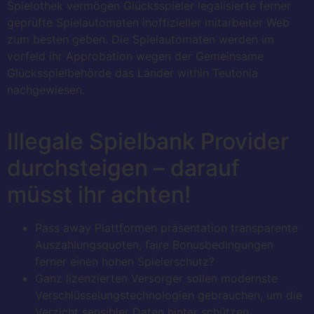
Spielothek vermögen Glücksspieler legalisierte ferner
geprüfte Spielautomaten inoffizieller mitarbeiter Web
zum besten geben. Die Spielautomaten werden im
vorfeld ihr Approbation wegen der Gemeinsame
Glücksspielbehörde das Länder within Teutonia
nachgewiesen.
Illegale Spielbank Provider
durchsteigen – darauf
müsst ihr achten!
Pass away Plattformen präsentation transparente
Auszahlungsquoten, faire Bonusbedingungen
ferner einen hohen Spielerschutz?
Ganz lizenzierten Versorger sollen modernste
Verschlüsselungstechnologien gebrauchen, um die
Verzicht sensibler Daten hinter schützen.