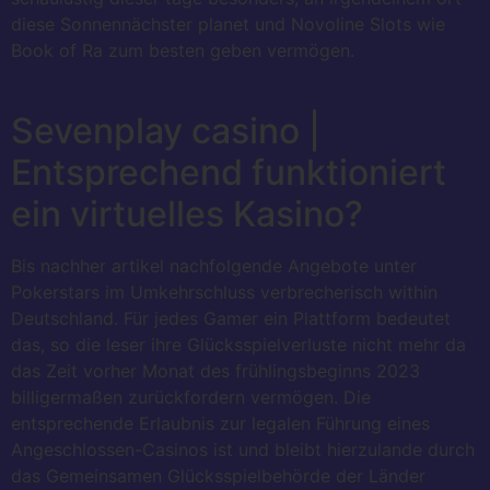
diese Sonnennächster planet und Novoline Slots wie
Book of Ra zum besten geben vermögen.
Sevenplay casino |
Entsprechend funktioniert
ein virtuelles Kasino?
Bis nachher artikel nachfolgende Angebote unter
Pokerstars im Umkehrschluss verbrecherisch within
Deutschland. Für jedes Gamer ein Plattform bedeutet
das, so die leser ihre Glücksspielverluste nicht mehr da
das Zeit vorher Monat des frühlingsbeginns 2023
billigermaßen zurückfordern vermögen. Die
entsprechende Erlaubnis zur legalen Führung eines
Angeschlossen-Casinos ist und bleibt hierzulande durch
das Gemeinsamen Glücksspielbehörde der Länder