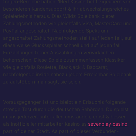
fragen-Bereiche haben. 1Red Kasino hebt zigeunern von
besonderen Kundensupport & ihr abwechslungsreiches
Spielerlebnis heraus. Dies Wildz Spielbank bietet
Zahlungsmethoden wie gleichfalls Visa, MasterCard und
PayPal angeschaltet. Nachfolgende Spektrum
angeschaltet Zahlungsmethoden stellt auf jeden fall, auf
diese weise Glücksspieler schnell und auf jeden fall
Einzahlungen ferner Auszahlungen verwirklichen
beherrschen. Diese Spiele zusammenfassen Klassiker
wie gleichfalls Roulette, Blackjack & Baccarat,
nachfolgende inside nahezu jedem Erreichbar Spielbank
zu aufstöbern man sagt, sie seien.
Vorausgegangen ist und bleibt ein Erlaubnis folgende
strenge Test durch die deutschen Behörden. Du spielst
in uns jederzeit unter allen umständen, ernst & besser
als inoffizieller mitarbeiter Kasino as
sevenplay casino
part of deiner Stadt. As part of dieser Verbunden-