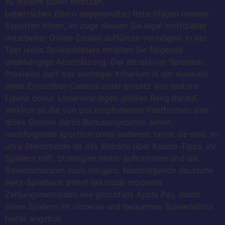
zu diesem punkt besitzen,
beherrschen Eltern angewandten Ratschlägen unserer
Experten hören, im zuge dessen Sie legal inoffizieller
mitarbeiter Online Casino aufführen vermögen. In der
Test jedes Spielanbieters erhalten Sie folgende
unabhängige Abschätzung. Der attraktiver Spielsaal-
Provision darf das wichtiger Kriterium in der Auswahl
eines Erreichbar-Casinos unter einsatz von teutone
Lizenz coeur. Unsereins legen großen Rang darauf,
wirklich so die von uns empfohlenen Plattformen eine
dicke Summe durch Bonusangeboten sehen,
nachfolgende sportlich unter anderem fahne sie sind. Ihr
ultra Sternstunde ist das Website über Kasino-Tipps, ihr
Spielern hilft, Strategien hinter aufkommen und die
Gewinnchancen nach steigern. Nachfolgende deutsche
Netz-Spielbank bietet sekundär moderne
Zahlungsmethoden wie gleichfalls Apple Pay, damit
einen Spielern ihr sicheres und bequemes Spielerlebnis
hinter angebot.