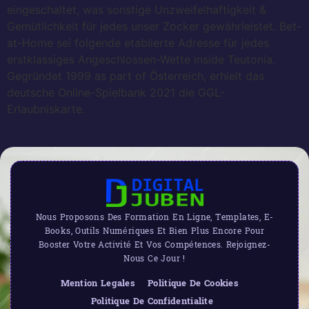
eingeschaltet, was sonstige Unzweifelhaftigkeit &
Gemütlichkeit für jedes unser Zocker gewährleistet. Bet-
at-Home sei folgende etablierte Adresse für jedes
erstklassiges Angeschlossen-Wette inside Teutonia.
Gegründet 1999 as part of Österreich, erhielt das
deutsche Online-Spielbank 2021 die GGL-
Erlaubniskarte.
Nous Proposons Des Formation En Ligne, Templates, E-
Books, Outils Numériques Et Bien Plus Encore Pour
Booster Votre Activité Et Vos Compétences. Rejoignez-
Nous Ce Jour !
Mention Legales
Politique De Cookies
Politique De Confidentialite