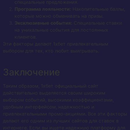
специальные предложения.
Программа лояльности:
Накопительные баллы,
которые можно обменивать на призы.
Эксклюзивные события:
Специальные ставки
на уникальные события для постоянных
клиентов.
Эти факторы делают 1хбет привлекательным
выбором для тех, кто любит выигрывать.
Заключение
Таким образом, 1хбет официальный сайт
действительно выделяется своим широким
выбором событий, высокими коэффициентами,
удобным интерфейсом, надежностью и
привлекательными промо-акциями. Все эти факторы
делают его одним из лучших сайтов для ставок в
интернете. Если вы ищете надежную платформу для