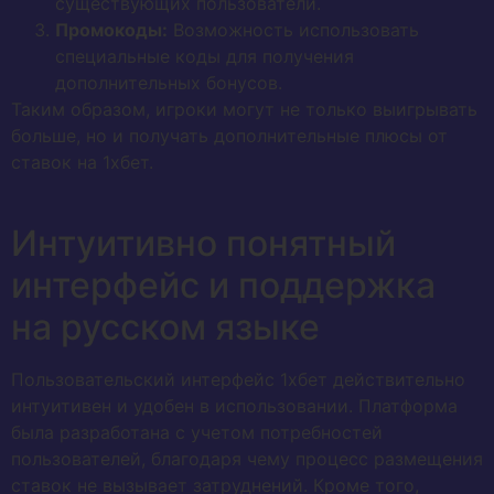
существующих пользователи.
Промокоды:
Возможность использовать
специальные коды для получения
дополнительных бонусов.
Таким образом, игроки могут не только выигрывать
больше, но и получать дополнительные плюсы от
ставок на 1хбет.
Интуитивно понятный
интерфейс и поддержка
на русском языке
Пользовательский интерфейс 1хбет действительно
интуитивен и удобен в использовании. Платформа
была разработана с учетом потребностей
пользователей, благодаря чему процесс размещения
ставок не вызывает затруднений. Кроме того,