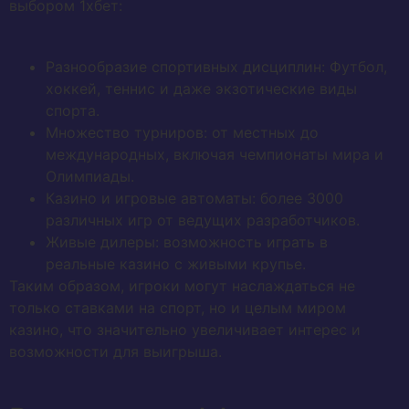
выбором 1хбет:
Разнообразие спортивных дисциплин: Футбол,
хоккей, теннис и даже экзотические виды
спорта.
Множество турниров: от местных до
международных, включая чемпионаты мира и
Олимпиады.
Казино и игровые автоматы: более 3000
различных игр от ведущих разработчиков.
Живые дилеры: возможность играть в
реальные казино с живыми крупье.
Таким образом, игроки могут наслаждаться не
только ставками на спорт, но и целым миром
казино, что значительно увеличивает интерес и
возможности для выигрыша.