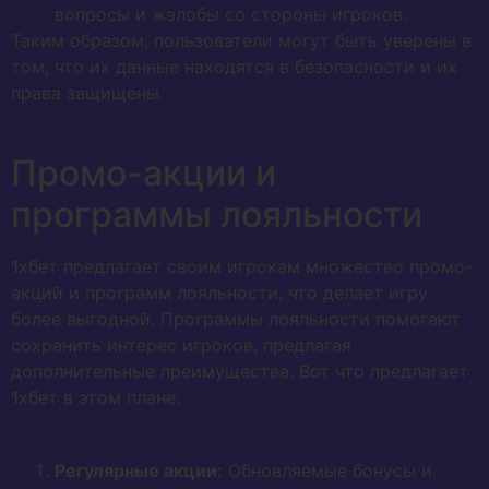
вопросы и жалобы со стороны игроков.
Таким образом, пользователи могут быть уверены в
том, что их данные находятся в безопасности и их
права защищены.
Промо-акции и
программы лояльности
1хбет предлагает своим игрокам множество промо-
акций и программ лояльности, что делает игру
более выгодной. Программы лояльности помогают
сохранить интерес игроков, предлагая
дополнительные преимущества. Вот что предлагает
1хбет в этом плане:
Регулярные акции:
Обновляемые бонусы и