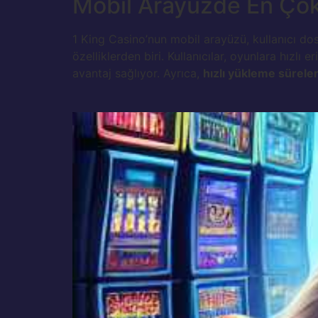
Mobil Arayüzde En Çok 
1 King Casino’nun mobil arayüzü, kullanıcı do
özelliklerden biri. Kullanıcılar, oyunlara hızlı 
avantaj sağlıyor. Ayrıca,
hızlı yükleme süreler