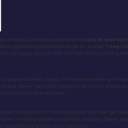
uğu benzersiz deneyimle kullanıcılarına
eşsiz bir oyun keyfi
asino eğlencesine erişebilmesi büyük bir avantaj.
1 King Ca
dostu bir arayüz sunuyor. İster iOS ister Android cihaz kulla
un yelpazesi dikkat çekiyor. Slot makinelerinden canlı kru
ı yükleme süreleri sayesinde, masaüstü deneyimini aratmayan
unların tadını çıkarabiliyorlar.
ncelikli konulardan biri. Mobil uygulama üzerinden gerçekleş
işisel ve finansal bilgilerinin güvende olduğunu bilerek rah
orun yaşandığında anında çözüm sunuluyor.