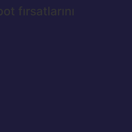
t fırsatlarını