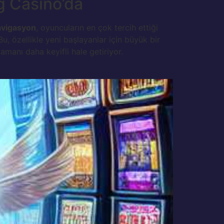
g Casino’da
avigasyon
, oyuncuların en çok tercih ettiği
 Bu, özellikle yeni başlayanlar için büyük bir
amanı daha keyifli hale getiriyor.