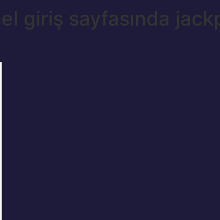
l giriş sayfasında jackpo