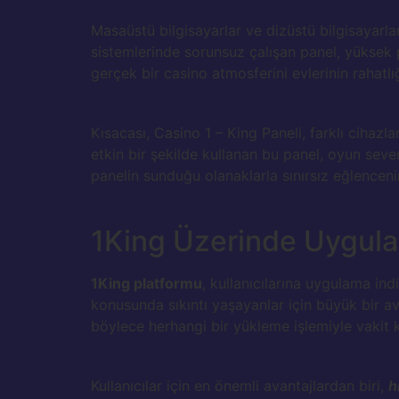
Masaüstü bilgisayarlar ve dizüstü bilgisayarla
sistemlerinde sorunsuz çalışan panel, yüksek p
gerçek bir casino atmosferini evlerinin rahatlı
Kısacası, Casino 1 – King Paneli, farklı cihazl
etkin bir şekilde kullanan bu panel, oyun seve
panelin sunduğu olanaklarla sınırsız eğlencenin 
1King Üzerinde Uygul
1King platformu
, kullanıcılarına uygulama in
konusunda sıkıntı yaşayanlar için büyük bir av
böylece herhangi bir yükleme işlemiyle vakit 
Kullanıcılar için en önemli avantajlardan biri,
h